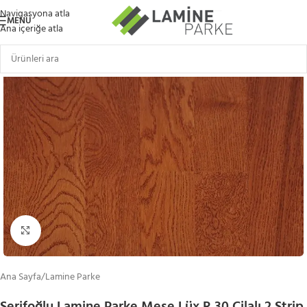
Navigasyona atla
MENÜ
Ana içeriğe atla
Büyütmek için tıklayın
Ana Sayfa
/
Lamine Parke
Şerifoğlu Lamine Parke Meşe Lüx R 30 Cilalı 2 Strip