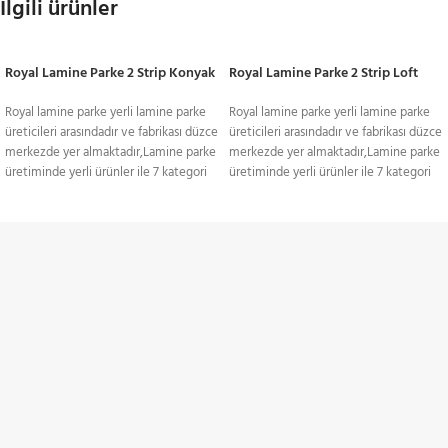
İlgili ürünler
Royal Lamine Parke 2 Strip Konyak
Royal Lamine Parke 2 Strip Loft
Royal lamine parke yerli lamine parke
Royal lamine parke yerli lamine parke
üreticileri arasındadır ve fabrikası düzce
üreticileri arasındadır ve fabrikası düzce
merkezde yer almaktadır,Lamine parke
merkezde yer almaktadır,Lamine parke
üretiminde yerli ürünler ile 7 kategori
üretiminde yerli ürünler ile 7 kategori
ile yüzlerce model üretimi
ile yüzlerce model üretimi
gerçekleştirmektedir.Royal lamine
gerçekleştirmektedir.Royal lamine
parkeler ithal parkelere yanı sıra daha
parkeler ithal parkelere yanı sıra daha
uygun fiyatlıdır.Fiyat avantajı ve kalite
uygun fiyatlıdır.Fiyat avantajı ve kalite
TÜM TÜRKİYE'YE
avantajı göz önüne alınarak yoğun
avantajı göz önüne alınarak yoğun
tercih edilen bir parke çeşidi olan 3
tercih edilen bir parke çeşidi olan 3
Gönderim Hizmeti
Strip lamine parkeler, fiyat avantajıyla
Strip lamine parkeler, fiyat avantajıyla
kalitesini ön plana çıkartıyor. Sitemiz
kalitesini ön plana çıkartıyor. Sitemiz
KREDİ KARTI / HAVALE
içerinde hem koyu renkler, hem de açık
içerinde hem koyu renkler, hem de açık
renkler oldukça fazla sayıda
renkler oldukça fazla sayıda
Ödeme Seçenekleri
bulunuyor.Farklı renk ve dokudaki
bulunuyor.Farklı renk ve dokudaki
ahşap kombinasyonlarının
ahşap kombinasyonlarının
birleştirilmesiyle oluşan ve özgün
birleştirilmesiyle oluşan ve özgün
İNDİRİMLİ ÜRÜNLER