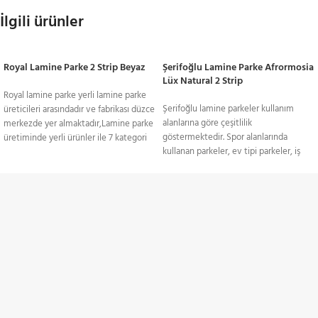
İlgili ürünler
Royal Lamine Parke 2 Strip Beyaz
Şerifoğlu Lamine Parke Afrormosia
Lüx Natural 2 Strip
Royal lamine parke yerli lamine parke
Şerifoğlu lamine parkeler kullanım
üreticileri arasındadır ve fabrikası düzce
alanlarına göre çeşitlilik
merkezde yer almaktadır,Lamine parke
göstermektedir. Spor alanlarında
üretiminde yerli ürünler ile 7 kategori
kullanan parkeler, ev tipi parkeler, iş
ile yüzlerce model üretimi
yeri için kullanılan parkeler birbirinden
gerçekleştirmektedir.Royal lamine
farklı özelliklere sahiptir. Şerifoğlu
parkeler ithal parkelere yanı sıra daha
lamine parkeler 1 strip, 2 strip ve 3 strip
uygun fiyatlıdır.Fiyat avantajı ve kalite
TÜM TÜRKİYE'YE
olarak 3 modele ayrılmaktadır.Tek strip
avantajı göz önüne alınarak yoğun
lamine parkeler plank olarak da geçer
tercih edilen bir parke çeşidi olan 3
Gönderim Hizmeti
ve parke döşeme elemanında uzun
Strip lamine parkeler, fiyat avantajıyla
yönünde tek parça parke görüntüsü
kalitesini ön plana çıkartıyor. Sitemiz
olur. Tek strip parkelerin üst yüzeyi
KREDİ KARTI / HAVALE
içerinde hem koyu renkler, hem de açık
sadece tek bir parçadan oluştuğundan
renkler oldukça fazla sayıda
Ödeme Seçenekleri
oldukça kaliteli bir görünüm
bulunuyor.Farklı renk ve dokudaki
sağlar.Şerifoğlu parke modellerinin
ahşap kombinasyonlarının