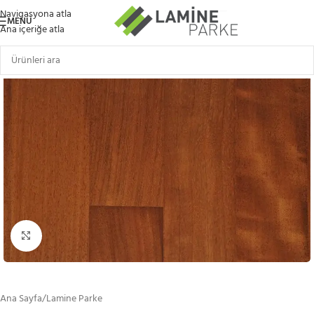
Navigasyona atla
MENÜ
Ana içeriğe atla
Büyütmek için tıklayın
Ana Sayfa
/
Lamine Parke