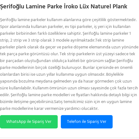
Şerifoğlu Lamine Parke İroko Lüx Naturel Plank
Şerifoğlu lamine parkeler kullanım alanlarına göre çeşitlilik göstermektedir.
Spor alanlarında kullanan parkeler, ev tipi parkeler, iş yeri için kullanılan
parkeler birbirinden farklı özelliklere sahiptir. Şerifoğlu lamine parkeler 1
strip, 2 strip ve 3 strip olarak 3 modele ayrılmaktadır.Tek strip lamine
parkeler plank olarak da geçer ve parke döşeme elemanında uzun yönünde
tek parça parke görüntüsü olur. Tek strip parkelerin üst yüzeyi sadece tek
bir parçadan oluştuğundan oldukça kaliteli bir görünüm sağlar.Şerifoğlu
parke modellerinin birçok özelliği bulunuyor. Bunlar içerisinde en önemli
olanlardan birisi ise uzun yıllar kullanıma uygun olmasıdır. Böylelikle
yapısında bozulma meydana gelmeden ya da hasar görmeden çok uzun
süre kullanılabilir. Kullanım ömrünün uzun olması sayesinde çok fazla tercih
edilir. Şerifoğlu lamine parke modelleri ve fiyatları hakkında detaylı bilgi için
bizimle iletişime geçebilirsiniz.Satış temsilcimiz sizin için en uygun lamine
parke modellerine karar vermenize yardımcı olucaktır.
WhatsApp ile Sipariş Ver
Telefon ile Sipariş Ver