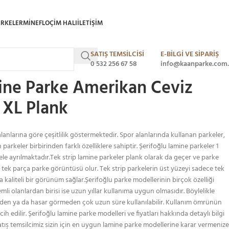
ARKELER
MINEFLO
ÇIM HALI
ILETIŞIM
SATIŞ TEMSİLCİSİ
E-BİLGİ VE SİPARİŞ
 Lamine Parke Amerikan Ceviz Derzli Naturel XL Plank
0 532 256 67 58
info@kaanparke.com.
ine Parke Amerikan Ceviz
 XL Plank
lanlarına göre çeşitlilik göstermektedir. Spor alanlarında kullanan parkeler,
an parkeler birbirinden farklı özelliklere sahiptir. Şerifoğlu lamine parkeler 1
odele ayrılmaktadır.Tek strip lamine parkeler plank olarak da geçer ve parke
k parça parke görüntüsü olur. Tek strip parkelerin üst yüzeyi sadece tek
aliteli bir görünüm sağlar.Şerifoğlu parke modellerinin birçok özelliği
li olanlardan birisi ise uzun yıllar kullanıma uygun olmasıdır. Böylelikle
n ya da hasar görmeden çok uzun süre kullanılabilir. Kullanım ömrünün
h edilir. Şerifoğlu lamine parke modelleri ve fiyatları hakkında detaylı bilgi
z.Satış temsilcimiz sizin için en uygun lamine parke modellerine karar vermenize