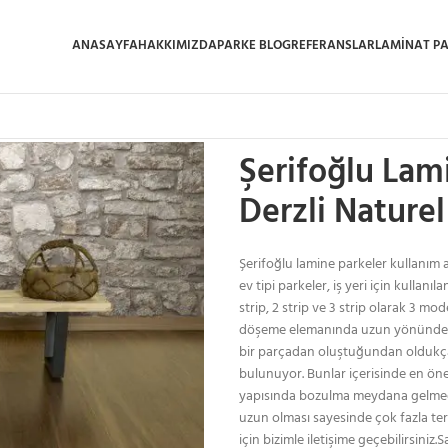
ANASAYFA
HAKKIMIZDA
PARKE BLOG
REFERANSLAR
LAMINAT P
Ana Sayfa
/
Lamine Parke
/
Şerifoğlu
Şerifoğlu Lam
Derzli Naturel
Şerifoğlu lamine parkeler kullanım a
ev tipi parkeler, iş yeri için kullanıl
strip, 2 strip ve 3 strip olarak 3 m
döşeme elemanında uzun yönünde te
bir parçadan oluştuğundan oldukça k
bulunuyor. Bunlar içerisinde en önem
yapısında bozulma meydana gelmede
uzun olması sayesinde çok fazla terci
için bizimle iletişime geçebilirsini