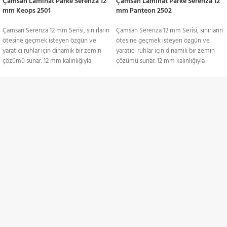
Çamsan Laminat Parke Serenza 12
Çamsan Laminat Parke Serenza 12
mm Keops 2501
mm Panteon 2502
Çamsan Serenza 12 mm Serisi, sınırların
Çamsan Serenza 12 mm Serisi, sınırların
ötesine geçmek isteyen özgün ve
ötesine geçmek isteyen özgün ve
yaratıcı ruhlar için dinamik bir zemin
yaratıcı ruhlar için dinamik bir zemin
çözümü sunar. 12 mm kalınlığıyla
çözümü sunar. 12 mm kalınlığıyla
yüksek dayanıklılık sağlayan bu seri, şık
yüksek dayanıklılık sağlayan bu seri, şık
ve modern tasarımlarıyla dikkat çeker.
ve modern tasarımlarıyla dikkat çeker.
Serenza Serisi, estetik ve sağlamlığı bir
Serenza Serisi, estetik ve sağlamlığı bir
TÜM TÜRKİYE'YE
araya getirerek yaşam alanlarına enerji
araya getirerek yaşam alanlarına enerji
ve karakter katmak isteyenler için
ve karakter katmak isteyenler için
Gönderim Hizmeti
mükemmel bir tercihtir.
mükemmel bir tercihtir.
Ürünler Paketler Halinde
Ürünler Paketler Halinde
KREDİ KARTI / HAVALE
Satılmaktadır.
Satılmaktadır.
Ödeme Seçenekleri
İNDİRİMLİ ÜRÜNLER
Belirli ürünlerde indirimler