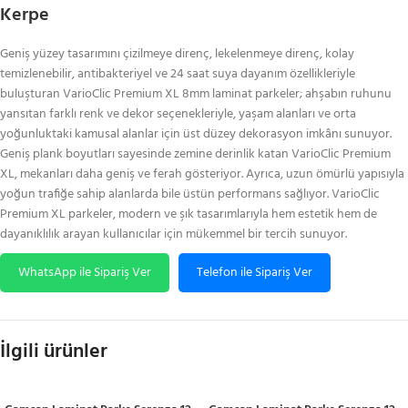
Kerpe
Geniş yüzey tasarımını çizilmeye direnç, lekelenmeye direnç, kolay
temizlenebilir, antibakteriyel ve 24 saat suya dayanım özellikleriyle
buluşturan VarioClic Premium XL 8mm laminat parkeler; ahşabın ruhunu
yansıtan farklı renk ve dekor seçenekleriyle, yaşam alanları ve orta
yoğunluktaki kamusal alanlar için üst düzey dekorasyon imkânı sunuyor.
Geniş plank boyutları sayesinde zemine derinlik katan VarioClic Premium
XL, mekanları daha geniş ve ferah gösteriyor. Ayrıca, uzun ömürlü yapısıyla
yoğun trafiğe sahip alanlarda bile üstün performans sağlıyor. VarioClic
Premium XL parkeler, modern ve şık tasarımlarıyla hem estetik hem de
dayanıklılık arayan kullanıcılar için mükemmel bir tercih sunuyor.
WhatsApp ile Sipariş Ver
Telefon ile Sipariş Ver
İlgili ürünler