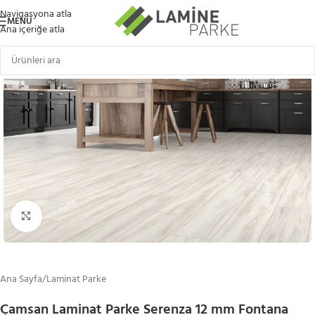
Navigasyona atla
MENÜ
Ana içeriğe atla
Büyütmek için tıklayın
Ana Sayfa
/
Laminat Parke
Çamsan Laminat Parke Serenza 12 mm Fontana