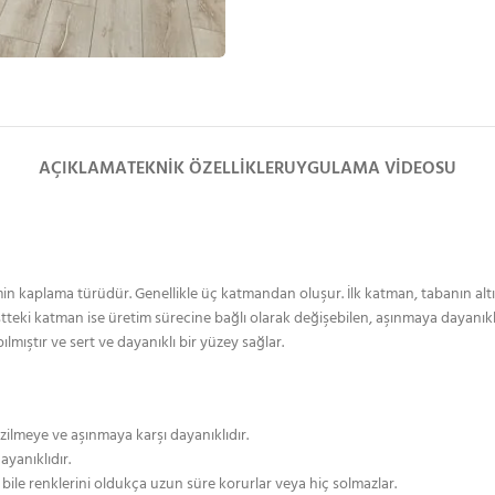
AÇIKLAMA
TEKNIK ÖZELLIKLER
UYGULAMA VIDEOSU
min kaplama türüdür. Genellikle üç katmandan oluşur. İlk katman, tabanın altı
stteki katman ise üretim sürecine bağlı olarak değişebilen, aşınmaya dayanık
mıştır ve sert ve dayanıklı bir yüzey sağlar.
zilmeye ve aşınmaya karşı dayanıklıdır.
dayanıklıdır.
bile renklerini oldukça uzun süre korurlar veya hiç solmazlar.