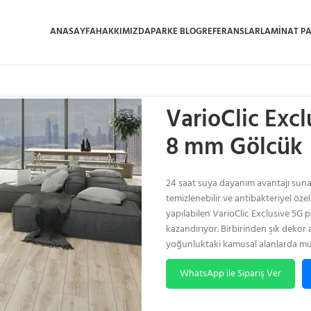
ANASAYFA
HAKKIMIZDA
PARKE BLOG
REFERANSLAR
LAMINAT P
Ana Sayfa
/
Laminat Parke
/
VarioCli
VarioClic Exc
8 mm Gölcük
24 saat suya dayanım avantajı sunan
temizlenebilir ve antibakteriyel özell
yapılabilen VarioClic Exclusive 5G p
kazandırıyor. Birbirinden şık dekor 
yoğunluktaki kamusal alanlarda mü
WhatsApp ile Sipariş Ver