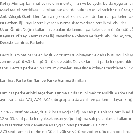
Kolay Montaj
: Laminat parkelerin montajı hızlı ve kolaydır, bu da uygulama sü
Mavi Melek Sertifikası
: Laminat parkelerde bulunan Mavi Melek Sertifikası, 
Anti-Alerjik Özellikler
: Anti-alerjik özellikleri sayesinde, laminat parkeler to
Isı İletkenliği
: Isıyı ileterek yerden ısıtma sistemlerinde tercih edilebilirler.
Uzun Ömür
: Doğru kullanım ve bakım ile laminat parkeler uzun ömürlüdür. Ö
Kaymaz Yüzey
: Kaymaz özelliği sayesinde kolayca yerleştirilebilirler. Ayrı
Derzsiz Laminat Parkeler
Derzsiz laminat parkeler, boşluk görüntüsü olmayan ve daha bütüncül bir yapıya
zeminde pürüzsüz bir görüntü elde edilir. Derzsiz laminat parkeler genellikle
tanır. Derzsiz parkeler, pürüzsüz yüzeyleri sayesinde kolayca temizlenebilir 
Laminat Parke Sınıfları ve Parke Aşınma Sınıfları
Laminat parkelerinizi seçerken aşınma sınıflarını bilmek önemlidir. Parke sınıfl
aynı zamanda AC3, AC4, AC5 gibi gruplara da ayrılır ve parkenin dayanıklılığını
21 ve 22. sınıf parkeler, düşük insan yoğunluğuna sahip alanlarda tercih edili
32 ve 33. sınıf parkeler, yüksek insan yoğunluğuna sahip alanlarda kullanılır.
Ev tasarımlarında genellikle en uygun olan parkeler 31. sınıftır.
AC3 sınıfı laminat parkeler: Düşük yük ve yürüme yoğunluğu olan odalarda tercih