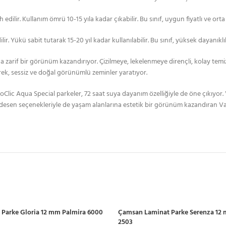
edilir. Kullanım ömrü 10-15 yıla kadar çıkabilir. Bu sınıf, uygun fiyatlı ve ort
ir. Yükü sabit tutarak 15-20 yıl kadar kullanılabilir. Bu sınıf, yüksek dayanık
arif bir görünüm kazandırıyor. Çizilmeye, lekelenmeye dirençli, kolay temizl
rerek, sessiz ve doğal görünümlü zeminler yaratıyor.
oClic Aqua Special parkeler, 72 saat suya dayanım özelliğiyle de öne çıkıyor. V
sen seçenekleriyle de yaşam alanlarına estetik bir görünüm kazandıran Vario
Parke Gloria 12 mm Palmira 6000
Çamsan Laminat Parke Serenza 12
2503