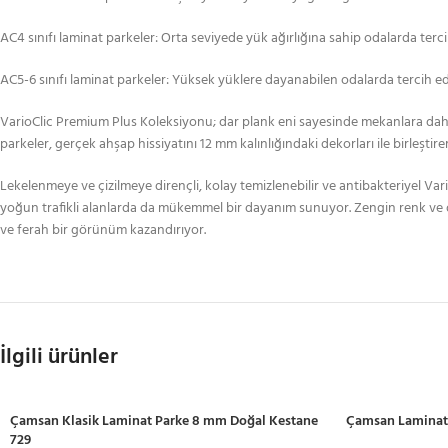
AC4 sınıfı laminat parkeler: Orta seviyede yük ağırlığına sahip odalarda tercih 
AC5-6 sınıfı laminat parkeler: Yüksek yüklere dayanabilen odalarda tercih edil
VarioClic Premium Plus Koleksiyonu; dar plank eni sayesinde mekanlara daha z
parkeler, gerçek ahşap hissiyatını 12 mm kalınlığındaki dekorları ile birleşti
Lekelenmeye ve çizilmeye dirençli, kolay temizlenebilir ve antibakteriyel Vari
yoğun trafikli alanlarda da mükemmel bir dayanım sunuyor. Zengin renk ve de
ve ferah bir görünüm kazandırıyor.
İlgili ürünler
Çamsan Klasik Laminat Parke 8 mm Doğal Kestane
Çamsan Laminat 
729