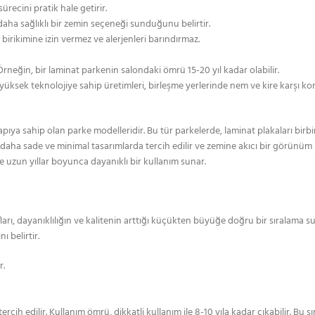
recini pratik hale getirir.
daha sağlıklı bir zemin seçeneği sunduğunu belirtir.
z birikimine izin vermez ve alerjenleri barındırmaz.
rneğin, bir laminat parkenin salondaki ömrü 15-20 yıl kadar olabilir.
ca, yüksek teknolojiye sahip üretimleri, birleşme yerlerinde nem ve kire karşı 
 sahip olan parke modelleridir. Bu tür parkelerde, laminat plakaları birbirine
 daha sade ve minimal tasarımlarda tercih edilir ve zemine akıcı bir görünüm k
ve uzun yıllar boyunca dayanıklı bir kullanım sunar.
arı, dayanıklılığın ve kalitenin arttığı küçükten büyüğe doğru bir sıralama sunar
 belirtir.
r.
 edilir. Kullanım ömrü, dikkatli kullanım ile 8-10 yıla kadar çıkabilir. Bu sını