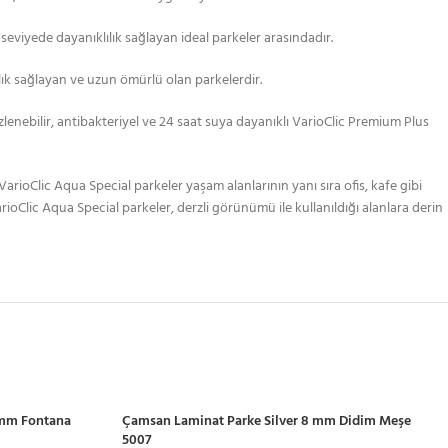
a seviyede dayanıklılık sağlayan ideal parkeler arasındadır.
lılık sağlayan ve uzun ömürlü olan parkelerdir.
enebilir, antibakteriyel ve 24 saat suya dayanıklı VarioClic Premium Plus
arioClic Aqua Special parkeler yaşam alanlarının yanı sıra ofis, kafe gibi
Clic Aqua Special parkeler, derzli görünümü ile kullanıldığı alanlara derin
 mm Fontana
Çamsan Laminat Parke Silver 8 mm Didim Meşe
5007