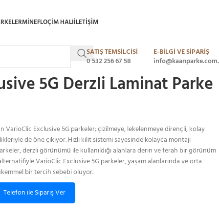
ARKELER
MINEFLO
ÇIM HALI
ILETIŞIM
SATIŞ TEMSİLCİSİ
E-BİLGİ VE SİPARİŞ
c Exclusive 5G Derzli Laminat Parke 8 mm Gölcük
0 532 256 67 58
info@kaanparke.com.
lusive 5G Derzli Laminat Parke
 VarioClic Exclusive 5G parkeler; çizilmeye, lekelenmeye dirençli, kolay
ikleriyle de öne çıkıyor. Hızlı kilit sistemi sayesinde kolayca montajı
arkeler, derzli görünümü ile kullanıldığı alanlara derin ve ferah bir görünüm
alternatifiyle VarioClic Exclusive 5G parkeler, yaşam alanlarında ve orta
kemmel bir tercih sebebi oluyor.
Telefon ile Sipariş Ver