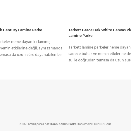
ak Century Lamine Parke
Tarkett Grace Oak White Canvas Pla
Lamine Parke
rkeler neme dayanıklı lamine,
Tarkett lamine parkeler neme dayanı
nemin etkilerine değil, aynı zamanda
sadece buhar ve nemin etkilerine de
temasa da uzun süre dayanabilen bir
su ile doğrudan temasa da uzun sür
Bu temelde farklı bir malzeme
lamine parkedir. Bu temelde farklı b
şap zeminin güzelliği gibisi yoktur.
türüdür.Lamine ahşap zeminin güzelli
usu, yatak odasından oturma
Damarları ve dokusu, yatak odasın
n koridora kadar her türlü iç
odasına, mutfaktan koridora kadar h
ıcaklık getirir. Tarkett’in parke
/ HAVALE
İNDİRİMLİ ÜRÜNLER
mekana doğal bir sıcaklık getirir. Tar
re dayanıyor ve biz bu beceriyi
uzmanlığı 1880'lere dayanıyor ve biz
önüştürülebilir ve uygulaması kolay,
kleri
Belirli ürünlerde indirimler
dayanıklı, geri dönüştürülebilir ve 
ndan gelen bir zemin elde etmek için
şıklığı doğallığından gelen bir zemin
 lamine parke fiyatları hakkında daha
kullandık.Tarkett lamine parke fiyat
eleriniz için bizimle iletişime geçebilir
fazla bilgi ve projeleriniz için bizimle
2026 Lamineparke.net
Kaan Zemin Parke
Kaplamaları Kuruluşudur.
ygun modele birlikte karar