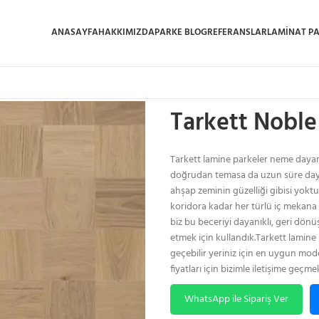
ANASAYFA
HAKKIMIZDA
PARKE BLOG
REFERANSLAR
LAMINAT P
Ana Sayfa
/
Tarkett Lamine Parke
/
T
Tarkett Nobl
Tarkett lamine parkeler neme dayanı
doğrudan temasa da uzun süre dayan
ahşap zeminin güzelliği gibisi yok
koridora kadar her türlü iç mekana d
biz bu beceriyi dayanıklı, geri dönü
etmek için kullandık.Tarkett lamine p
geçebilir yeriniz için en uygun mode
fiyatları için bizimle iletişime geç
WhatsApp ile Sipariş Ver