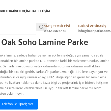
ARKELER
MINEFLO
ÇIM HALI
ILETIŞIM
SATIŞ TEMSİLCİSİ
E-BİLGİ VE SİPARİŞ
arkett Noble Oak Soho Lamine Parke
0 532 256 67 58
info@kaanparke.com.
e Oak Soho Lamine Parke
klı lamine, sadece buhar ve nemin etkilerine değil, aynı zamanda su ile
abilen bir lamine parkedir. Bu temelde farklı bir malzeme türüdür.Lamine
tur. Damarları ve dokusu, yatak odasından oturma odasına, mutfaktan
oğal bir sıcaklık getirir. Tarkett’in parke uzmanlığı 1880’lere dayanıyor ve
ştürülebilir ve uygulaması kolay, şıklığı doğallığından gelen bir zemin elde
arke fiyatları hakkında daha fazla bilgi ve projeleriniz için bizimle iletişime
le birlikte karar verebilirsiniz. En uygun tarkett lamine parke m2 birim
mekten çekinmeyin.
Telefon ile Sipariş Ver