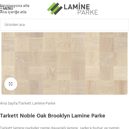
Navigasyona atla
MENÜ
Ana içeriğe atla
Büyütmek için tıklayın
Ana Sayfa
/
Tarkett Lamine Parke
Tarkett Noble Oak Brooklyn Lamine Parke
Tarkett lamine parkeler neme dayanıklı lamine, sadece buhar ve nemin