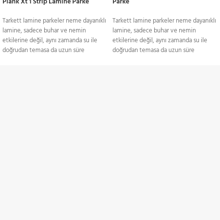
Plank Xt 1 Strip Lamine Parke
Parke
Tarkett lamine parkeler neme dayanıklı
Tarkett lamine parkeler neme dayanıklı
lamine, sadece buhar ve nemin
lamine, sadece buhar ve nemin
etkilerine değil, aynı zamanda su ile
etkilerine değil, aynı zamanda su ile
doğrudan temasa da uzun süre
doğrudan temasa da uzun süre
dayanabilen bir lamine parkedir. Bu
dayanabilen bir lamine parkedir. Bu
temelde farklı bir malzeme
temelde farklı bir malzeme
türüdür.Lamine ahşap zeminin güzelliği
türüdür.Lamine ahşap zeminin güzelliği
TÜM TÜRKİYE'YE
gibisi yoktur. Damarları ve dokusu,
gibisi yoktur. Damarları ve dokusu,
yatak odasından oturma odasına,
yatak odasından oturma odasına,
Gönderim Hizmeti
mutfaktan koridora kadar her türlü iç
mutfaktan koridora kadar her türlü iç
mekana doğal bir sıcaklık getirir.
mekana doğal bir sıcaklık getirir.
Tarkett’in parke uzmanlığı 1880'lere
Tarkett’in parke uzmanlığı 1880'lere
KREDİ KARTI / HAVALE
dayanıyor ve biz bu beceriyi dayanıklı,
dayanıyor ve biz bu beceriyi dayanıklı,
Ödeme Seçenekleri
geri dönüştürülebilir ve uygulaması
geri dönüştürülebilir ve uygulaması
kolay, şıklığı doğallığından gelen bir
kolay, şıklığı doğallığından gelen bir
zemin elde etmek için kullandık.Tarkett
zemin elde etmek için kullandık.Tarkett
İNDİRİMLİ ÜRÜNLER
lamine parke fiyatları hakkında daha
lamine parke fiyatları hakkında daha
fazla bilgi ve projeleriniz için bizimle
fazla bilgi ve projeleriniz için bizimle
Belirli ürünlerde indirimler
iletişime geçebilir yeriniz için en uygun
iletişime geçebilir yeriniz için en uygun
modele birlikte karar verebilirsiniz. En
modele birlikte karar verebilirsiniz. En
uygun tarkett lamine parke m2 birim
uygun tarkett lamine parke m2 birim
ZAMANINDA TESLİMAT