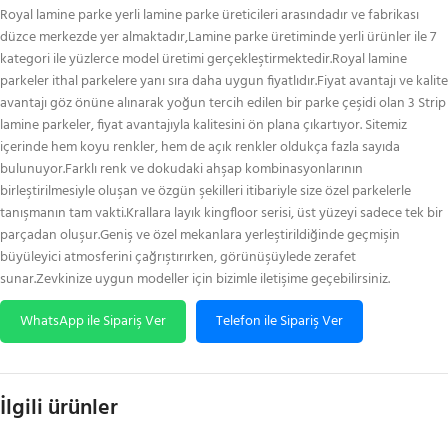
Royal lamine parke yerli lamine parke üreticileri arasındadır ve fabrikası
düzce merkezde yer almaktadır,Lamine parke üretiminde yerli ürünler ile 7
kategori ile yüzlerce model üretimi gerçekleştirmektedir.Royal lamine
parkeler ithal parkelere yanı sıra daha uygun fiyatlıdır.Fiyat avantajı ve kalite
avantajı göz önüne alınarak yoğun tercih edilen bir parke çeşidi olan 3 Strip
lamine parkeler, fiyat avantajıyla kalitesini ön plana çıkartıyor. Sitemiz
içerinde hem koyu renkler, hem de açık renkler oldukça fazla sayıda
bulunuyor.Farklı renk ve dokudaki ahşap kombinasyonlarının
birleştirilmesiyle oluşan ve özgün şekilleri itibariyle size özel parkelerle
tanışmanın tam vakti.Krallara layık kingfloor serisi, üst yüzeyi sadece tek bir
parçadan oluşur.Geniş ve özel mekanlara yerleştirildiğinde geçmişin
büyüleyici atmosferini çağrıştırırken, görünüşüylede zerafet
sunar.Zevkinize uygun modeller için bizimle iletişime geçebilirsiniz.
WhatsApp ile Sipariş Ver
Telefon ile Sipariş Ver
İlgili ürünler