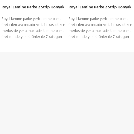
Royal Lamine Parke 2 Strip Konyak
Royal Lamine Parke 2 Strip Konyak
Royal lamine parke yerli lamine parke
Royal lamine parke yerli lamine parke
üreticileri arasındadır ve fabrikası düzce
üreticileri arasındadır ve fabrikası düzce
merkezde yer almaktadır,Lamine parke
merkezde yer almaktadır,Lamine parke
üretiminde yerli ürünler ile 7 kategori
üretiminde yerli ürünler ile 7 kategori
ile yüzlerce model üretimi
ile yüzlerce model üretimi
gerçekleştirmektedir.Royal lamine
gerçekleştirmektedir.Royal lamine
parkeler ithal parkelere yanı sıra daha
parkeler ithal parkelere yanı sıra daha
uygun fiyatlıdır.Fiyat avantajı ve kalite
uygun fiyatlıdır.Fiyat avantajı ve kalite
TÜM TÜRKİYE'YE
avantajı göz önüne alınarak yoğun
avantajı göz önüne alınarak yoğun
tercih edilen bir parke çeşidi olan 3
tercih edilen bir parke çeşidi olan 3
Gönderim Hizmeti
Strip lamine parkeler, fiyat avantajıyla
Strip lamine parkeler, fiyat avantajıyla
kalitesini ön plana çıkartıyor. Sitemiz
kalitesini ön plana çıkartıyor. Sitemiz
KREDİ KARTI / HAVALE
içerinde hem koyu renkler, hem de açık
içerinde hem koyu renkler, hem de açık
renkler oldukça fazla sayıda
renkler oldukça fazla sayıda
Ödeme Seçenekleri
bulunuyor.Farklı renk ve dokudaki
bulunuyor.Farklı renk ve dokudaki
ahşap kombinasyonlarının
ahşap kombinasyonlarının
birleştirilmesiyle oluşan ve özgün
birleştirilmesiyle oluşan ve özgün
İNDİRİMLİ ÜRÜNLER
şekilleri itibariyle size özel parkelerle
şekilleri itibariyle size özel parkelerle
tanışmanın tam vakti.Krallara layık
tanışmanın tam vakti.Krallara layık
Belirli ürünlerde indirimler
kingfloor serisi, üst yüzeyi sadece tek
kingfloor serisi, üst yüzeyi sadece tek