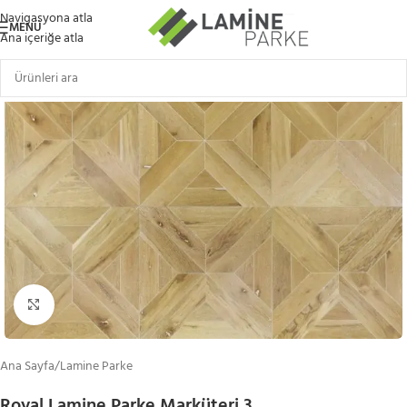
Navigasyona atla
MENÜ
Ana içeriğe atla
Büyütmek için tıklayın
Ana Sayfa
/
Lamine Parke
Royal Lamine Parke Marküteri 3