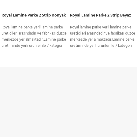
Royal Lamine Parke 2 Strip Konyak
Royal Lamine Parke 2 Strip Beyaz
Royal lamine parke yerli lamine parke
Royal lamine parke yerli lamine parke
üreticileri arasındadır ve fabrikası düzce
üreticileri arasındadır ve fabrikası düzce
merkezde yer almaktadır,Lamine parke
merkezde yer almaktadır,Lamine parke
üretiminde yerli ürünler ile 7 kategori
üretiminde yerli ürünler ile 7 kategori
ile yüzlerce model üretimi
ile yüzlerce model üretimi
gerçekleştirmektedir.Royal lamine
gerçekleştirmektedir.Royal lamine
parkeler ithal parkelere yanı sıra daha
parkeler ithal parkelere yanı sıra daha
uygun fiyatlıdır.Fiyat avantajı ve kalite
uygun fiyatlıdır.Fiyat avantajı ve kalite
avantajı göz önüne alınarak yoğun
avantajı göz önüne alınarak yoğun
TÜM TÜRKİYE'YE
tercih edilen bir parke çeşidi olan 3
tercih edilen bir parke çeşidi olan 3
Strip lamine parkeler, fiyat avantajıyla
Strip lamine parkeler, fiyat avantajıyla
Gönderim Hizmeti
kalitesini ön plana çıkartıyor. Sitemiz
kalitesini ön plana çıkartıyor. Sitemiz
içerinde hem koyu renkler, hem de açık
içerinde hem koyu renkler, hem de açık
KREDİ KARTI / HAVALE
renkler oldukça fazla sayıda
renkler oldukça fazla sayıda
bulunuyor.Farklı renk ve dokudaki
bulunuyor.Farklı renk ve dokudaki
Ödeme Seçenekleri
ahşap kombinasyonlarının
ahşap kombinasyonlarının
birleştirilmesiyle oluşan ve özgün
birleştirilmesiyle oluşan ve özgün
şekilleri itibariyle size özel parkelerle
şekilleri itibariyle size özel parkelerle
İNDİRİMLİ ÜRÜNLER