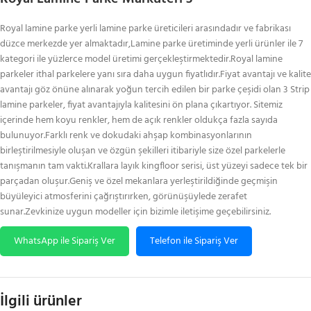
Royal lamine parke yerli lamine parke üreticileri arasındadır ve fabrikası
düzce merkezde yer almaktadır,Lamine parke üretiminde yerli ürünler ile 7
kategori ile yüzlerce model üretimi gerçekleştirmektedir.Royal lamine
parkeler ithal parkelere yanı sıra daha uygun fiyatlıdır.Fiyat avantajı ve kalite
avantajı göz önüne alınarak yoğun tercih edilen bir parke çeşidi olan 3 Strip
lamine parkeler, fiyat avantajıyla kalitesini ön plana çıkartıyor. Sitemiz
içerinde hem koyu renkler, hem de açık renkler oldukça fazla sayıda
bulunuyor.Farklı renk ve dokudaki ahşap kombinasyonlarının
birleştirilmesiyle oluşan ve özgün şekilleri itibariyle size özel parkelerle
tanışmanın tam vakti.Krallara layık kingfloor serisi, üst yüzeyi sadece tek bir
parçadan oluşur.Geniş ve özel mekanlara yerleştirildiğinde geçmişin
büyüleyici atmosferini çağrıştırırken, görünüşüylede zerafet
sunar.Zevkinize uygun modeller için bizimle iletişime geçebilirsiniz.
WhatsApp ile Sipariş Ver
Telefon ile Sipariş Ver
İlgili ürünler