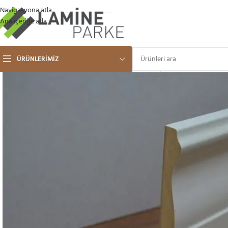
Navigasyona atla
Ana içeriğe atla
ÜRÜNLERIMIZ
KATEGORI SEÇ