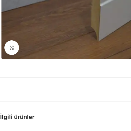
Büyütmek için tıklayın
İlgili ürünler