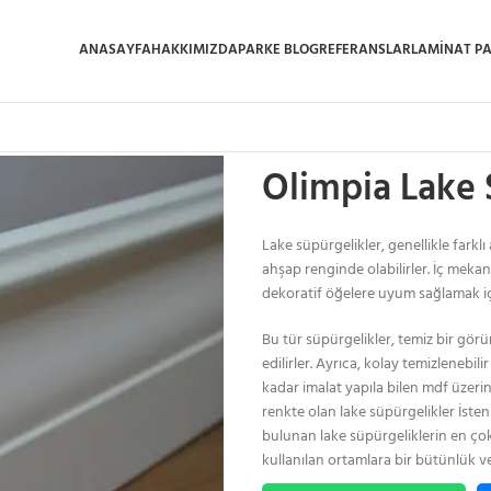
ANASAYFA
HAKKIMIZDA
PARKE BLOG
REFERANSLAR
LAMINAT P
Ana Sayfa
/
Lake Süpürgelik
/
Olimpi
Olimpia Lake 
Lake süpürgelikler, genellikle farklı
ahşap renginde olabilirler. İç meka
dekoratif öğelere uyum sağlamak için
Bu tür süpürgelikler, temiz bir gör
edilirler. Ayrıca, kolay temizlenebi
kadar imalat yapıla bilen mdf üzeri
renkte olan lake süpürgelikler İste
bulunan lake süpürgeliklerin en ço
kullanılan ortamlara bir bütünlük ve