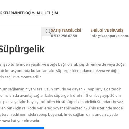
ARKELER
MINEFLO
ÇIM HALI
ILETIŞIM
SATIŞ TEMSİLCİSİ
E-BİLGİ VE SİPARİŞ
a Lake Süpürgelik
0 532 256 67 58
info@kaanparke.com.
Süpürgelik
 ahşap türlerinden yapılır ve isteğe bağlı olarak çeşitli renklerde veya doğal
n dekorasyonunda kullanılan lake süpürgelikler, odanın tarzına ve diğer
 seçilir ve monte edilir.
ünüm sağlamanın yanı sıra, uzun ömürlü ve dayanıklı yapılarıyla da tercih
lir olmaları da avantaj sağlar. Lake süpürgelik üretimi 8 cm başlayıp 30 cm
ne pvc veya lake boya yapılabilen bir süpügerlik modelidir.Standart beyaz
nilen renk için ral kodu verilerek boyanabilmektedir.20’nin üzerinde modeli
k tercih edilmesindeki sebep boyanabilir ve sağlam olmasından ziyade
 hava katıyor olmasıdır.