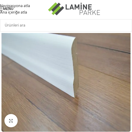
Navigasyona atla
MENÜ
Ana içeriğe atla
Büyütmek için tıklayın