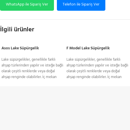
WhatsApp ile Sipariş Ver
Telefon ile Sipariş Ver
İlgili ürünler
Asos Lake Süpürgelik
F Model Lake Süpürgelik
Lake süpürgelikler, genellikle farklı
Lake süpürgelikler, genellikle farklı
ahşap türlerinden yapılır ve isteğe bağlı
ahşap türlerinden yapılır ve isteğe bağlı
olarak çeşitli renklerde veya doğal
olarak çeşitli renklerde veya doğal
ahşap renginde olabilirler. İç mekan
ahşap renginde olabilirler. İç mekan
dekorasyonunda kullanılan lake
dekorasyonunda kullanılan lake
süpürgelikler, odanın tarzına ve diğer
süpürgelikler, odanın tarzına ve diğer
dekoratif öğelere uyum sağlamak için
dekoratif öğelere uyum sağlamak için
TÜM TÜRKİYE'YE
seçilir ve monte edilir.
seçilir ve monte edilir.
Gönderim Hizmeti
Bu tür süpürgelikler, temiz bir görünüm
Bu tür süpürgelikler, temiz bir görünüm
sağlamanın yanı sıra, uzun ömürlü ve
sağlamanın yanı sıra, uzun ömürlü ve
dayanıklı yapılarıyla da tercih edilirler.
dayanıklı yapılarıyla da tercih edilirler.
KREDİ KARTI / HAVALE
Ayrıca, kolay temizlenebilir olmaları da
Ayrıca, kolay temizlenebilir olmaları da