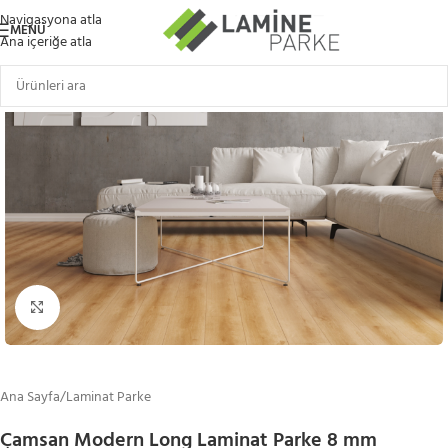
Navigasyona atla
MENÜ
Ana içeriğe atla
Büyütmek için tıklayın
Ana Sayfa
/
Laminat Parke
Çamsan Modern Long Laminat Parke 8 mm