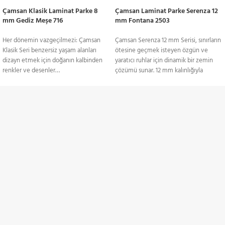
Çamsan Klasik Laminat Parke 8
Çamsan Laminat Parke Serenza 12
mm Gediz Meşe 716
mm Fontana 2503
Her dönemin vazgeçilmezi: Çamsan
Çamsan Serenza 12 mm Serisi, sınırların
Klasik Seri benzersiz yaşam alanları
ötesine geçmek isteyen özgün ve
dizayn etmek için doğanın kalbinden
yaratıcı ruhlar için dinamik bir zemin
renkler ve desenler…
çözümü sunar. 12 mm kalınlığıyla
yüksek dayanıklılık sağlayan bu seri, şık
Ürünler Paketler Halinde
ve modern tasarımlarıyla dikkat çeker.
Satılmaktadır.
Serenza Serisi, estetik ve sağlamlığı bir
TÜM TÜRKİYE'YE
araya getirerek yaşam alanlarına enerji
ve karakter katmak isteyenler için
Gönderim Hizmeti
mükemmel bir tercihtir.
Ürünler Paketler Halinde
KREDİ KARTI / HAVALE
Satılmaktadır.
Ödeme Seçenekleri
İNDİRİMLİ ÜRÜNLER
Belirli ürünlerde indirimler