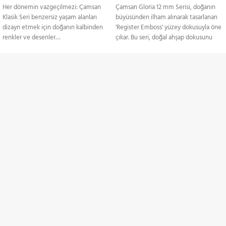
Her dönemin vazgeçilmezi: Çamsan
Çamsan Gloria 12 mm Serisi, doğanın
Klasik Seri benzersiz yaşam alanları
büyüsünden ilham alınarak tasarlanan
dizayn etmek için doğanın kalbinden
'Register Emboss' yüzey dokusuyla öne
renkler ve desenler…
çıkar. Bu seri, doğal ahşap dokusunu
mükemmel bir şekilde yansıtarak
Ürünler Paketler Halinde
yaşam alanlarına zarif ve sofistike bir
Satılmaktadır.
görünüm kazandırır. 12 mm kalınlığı ile
TÜM TÜRKİYE'YE
üstün dayanıklılık sağlayan Gloria Serisi,
estetik ve sağlamlığı bir arada sunarak
Gönderim Hizmeti
hem şık hem de uzun ömürlü zemin
çözümleri sunar.
KREDİ KARTI / HAVALE
Ürünler Paketler Halinde
Satılmaktadır.
Ödeme Seçenekleri
İNDİRİMLİ ÜRÜNLER
Belirli ürünlerde indirimler
ZAMANINDA TESLİMAT