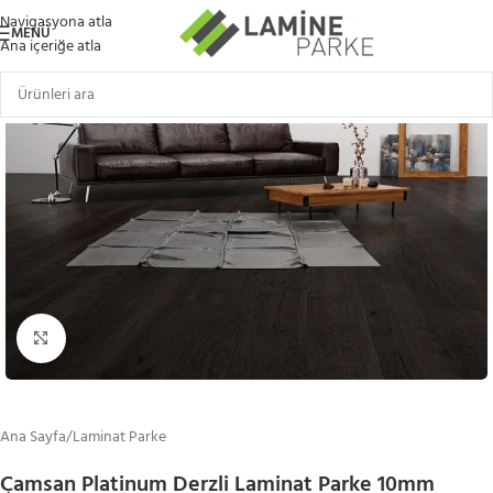
Navigasyona atla
MENÜ
Ana içeriğe atla
Büyütmek için tıklayın
Ana Sayfa
/
Laminat Parke
Çamsan Platinum Derzli Laminat Parke 10mm