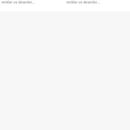
renkler ve desenler…
renkler ve desenler…
Ürünler Paketler Halinde
Ürünler Paketler Halinde
Satılmaktadır.
Satılmaktadır.
TÜM TÜRKİYE'YE
Gönderim Hizmeti
KREDİ KARTI / HAVALE
Ödeme Seçenekleri
İNDİRİMLİ ÜRÜNLER
Belirli ürünlerde indirimler
ZAMANINDA TESLİMAT
Söz Verdiğimiz Gibi
Yerinde Ölçülendirme