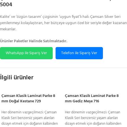
5004
Kalite’ ve ‘özgün tasarım’ çizgisinin ‘uygun fiyat’lı hali: Çamsan Silver Seri
yenilenmeyi kolaylaștıran, her bütçeye uygun özel bir seriyle değer kazanan
mekanlar.
Ürünler Paketler Halinde Satılmaktadır.
WhatsApp ile Sipariş Ver
Telefon ile Sipariş Ver
İlgili ürünler
Çamsan Klasik Laminat Parke 8
Çamsan Klasik Laminat Parke 8
mm Doğal Kestane 729
mm Gediz Meşe 716
Her dönemin vazgeçilmezi: Çamsan
Her dönemin vazgeçilmezi: Çamsan
Klasik Seri benzersiz yaşam alanları
Klasik Seri benzersiz yaşam alanları
dizayn etmek için doğanın kalbinden
dizayn etmek için doğanın kalbinden