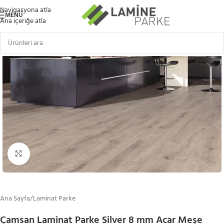
Navigasyona atla
MENÜ
Ana içeriğe atla
Büyütmek için tıklayın
Ana Sayfa
/
Laminat Parke
Çamsan Laminat Parke Silver 8 mm Acar Meşe