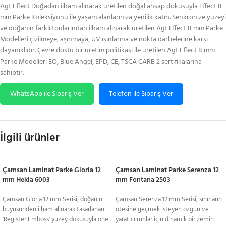
Agt Effect Doğadan ilham alınarak üretilen doğal ahşap dokusuyla Effect 8
mm Parke Koleksiyonu ile yaşam alanlarınıza yenilik katın. Senkronize yüzeyi
ve doğanın farklı tonlarından ilham alınarak üretilen Agt Effect 8 mm Parke
Modelleri çizilmeye, aşınmaya, UV ışınlarına ve nokta darbelerine karşı
dayanıklıdır. Çevre dostu bir üretim politikası ile üretilen Agt Effect 8 mm
Parke Modelleri EO, Blue Angel, EPD, CE, TSCA CARB 2 sertifikalarına
sahiptir.
WhatsApp ile Sipariş Ver
Telefon ile Sipariş Ver
İlgili ürünler
Çamsan Laminat Parke Gloria 12
Çamsan Laminat Parke Serenza 12
mm Hekla 6003
mm Fontana 2503
Çamsan Gloria 12 mm Serisi, doğanın
Çamsan Serenza 12 mm Serisi, sınırların
büyüsünden ilham alınarak tasarlanan
ötesine geçmek isteyen özgün ve
'Register Emboss' yüzey dokusuyla öne
yaratıcı ruhlar için dinamik bir zemin