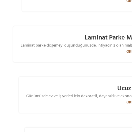
OK
Laminat Parke M²
Laminat parke döşemeyi düşündüğünüzde, ihtiyacınız olan malze
13
OK
KAS
Ucuz
Günümüzde ev ve iş yerleri için dekoratif, dayanıklı ve ekono
OK