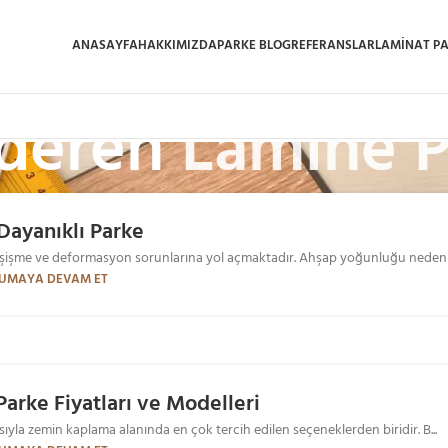
ANASAYFA
HAKKIMIZDA
PARKE BLOG
REFERANSLAR
LAMINAT P
deren
Lamine P
Dayanıklı Parke
a şişme ve deformasyon sorunlarına yol açmaktadır. Ahşap yoğunluğu nedeniy
UMAYA DEVAM ET
Parke Fiyatları ve Modelleri
sıyla zemin kaplama alanında en çok tercih edilen seçeneklerden biridir. B...