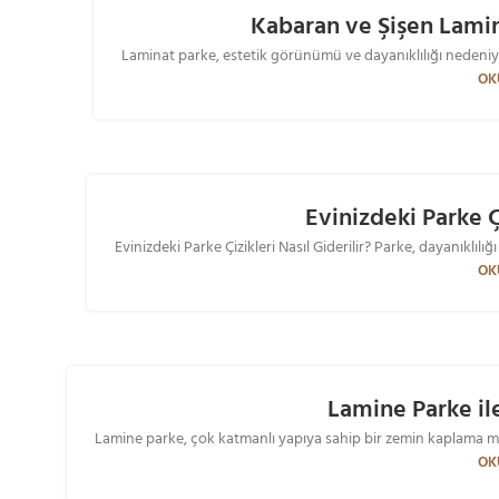
Kabaran ve Şişen Lamin
Laminat parke, estetik görünümü ve dayanıklılığı nedeniyle e
10
OK
KAS
Evinizdeki Parke Çi
Evinizdeki Parke Çizikleri Nasıl Giderilir? Parke, dayanıklı
OK
Lamine Parke il
Lamine parke, çok katmanlı yapıya sahip bir zemin kaplama mal
23
OK
TEM