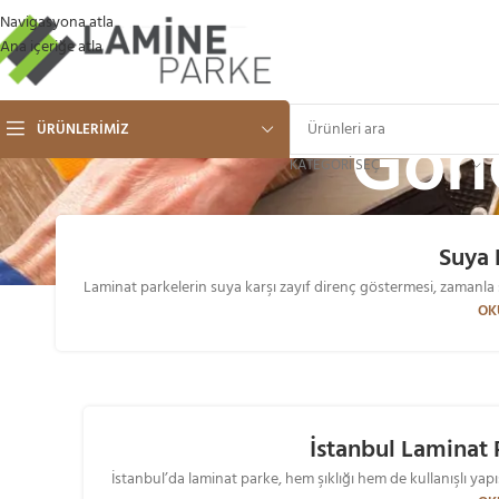
Navigasyona atla
Ana içeriğe atla
Gön
ÜRÜNLERIMIZ
KATEGORI SEÇ
Suya 
Laminat parkelerin suya karşı zayıf direnç göstermesi, zamanl
09
OK
OCA
İstanbul Laminat 
İstanbul’da laminat parke, hem şıklığı hem de kullanışlı yapı