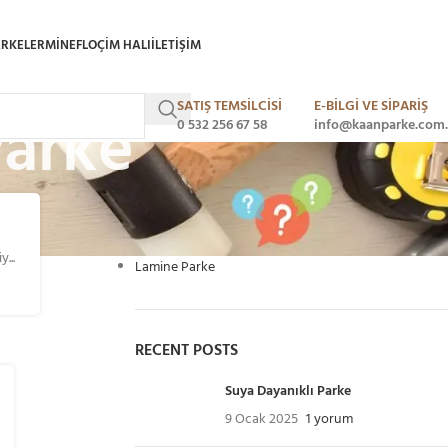
ARKELER
MINEFLO
ÇIM HALI
ILETIŞIM
SATIŞ TEMSİLCİSİ
E-BİLGİ VE SİPARİŞ
arke
0 532 256 67 58
info@kaanparke.com.
CATEGORIES
Laminat Parke
...
Lamine Parke
RECENT POSTS
Suya Dayanıklı Parke
9 Ocak 2025
1 yorum
14