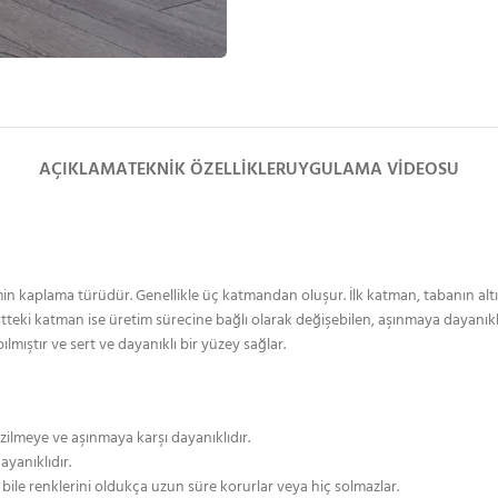
AÇIKLAMA
TEKNIK ÖZELLIKLER
UYGULAMA VIDEOSU
min kaplama türüdür. Genellikle üç katmandan oluşur. İlk katman, tabanın altı
stteki katman ise üretim sürecine bağlı olarak değişebilen, aşınmaya dayanık
mıştır ve sert ve dayanıklı bir yüzey sağlar.
zilmeye ve aşınmaya karşı dayanıklıdır.
dayanıklıdır.
bile renklerini oldukça uzun süre korurlar veya hiç solmazlar.