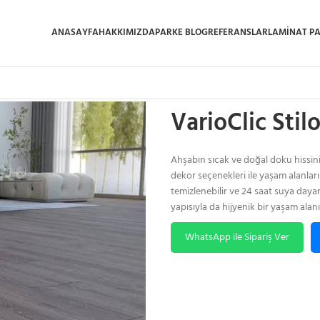
ANASAYFA
HAKKIMIZDA
PARKE BLOG
REFERANSLAR
LAMINAT P
Ana Sayfa
/
Laminat Parke
/
VarioCli
VarioClic Sti
Ahşabın sıcak ve doğal doku hissini 
dekor seçenekleri ile yaşam alanlarını
temizlenebilir ve 24 saat suya dayan
yapısıyla da hijyenik bir yaşam alanı
WhatsApp ile Sipariş Ver