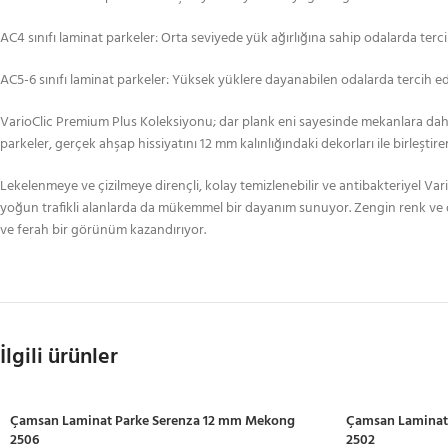
AC4 sınıfı laminat parkeler: Orta seviyede yük ağırlığına sahip odalarda tercih 
AC5-6 sınıfı laminat parkeler: Yüksek yüklere dayanabilen odalarda tercih edil
VarioClic Premium Plus Koleksiyonu; dar plank eni sayesinde mekanlara daha z
parkeler, gerçek ahşap hissiyatını 12 mm kalınlığındaki dekorları ile birleşti
Lekelenmeye ve çizilmeye dirençli, kolay temizlenebilir ve antibakteriyel Vari
yoğun trafikli alanlarda da mükemmel bir dayanım sunuyor. Zengin renk ve de
ve ferah bir görünüm kazandırıyor.
İlgili ürünler
Çamsan Laminat Parke Serenza 12 mm Mekong
Çamsan Laminat
2506
2502