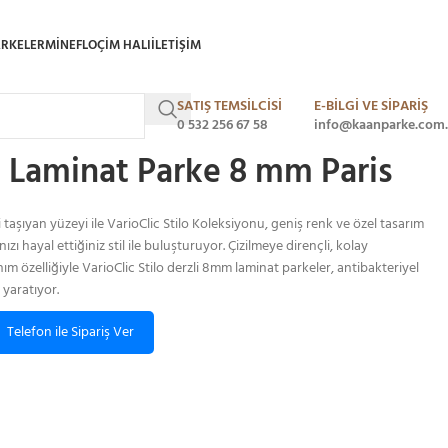
ARKELER
MINEFLO
ÇIM HALI
ILETIŞIM
SATIŞ TEMSİLCİSİ
E-BİLGİ VE SİPARİŞ
c Stilo Laminat Parke 8 mm Paris
0 532 256 67 58
info@kaanparke.com.
lo Laminat Parke 8 mm Paris
taşıyan yüzeyi ile VarioClic Stilo Koleksiyonu, geniş renk ve özel tasarım
zı hayal ettiğiniz stil ile buluşturuyor. Çizilmeye dirençli, kolay
ım özelliğiyle VarioClic Stilo derzli 8mm laminat parkeler, antibakteriyel
 yaratıyor.
Telefon ile Sipariş Ver