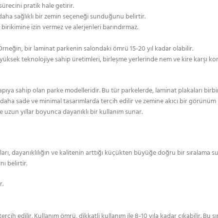
recini pratik hale getirir.
daha sağlıklı bir zemin seçeneği sunduğunu belirtir.
z birikimine izin vermez ve alerjenleri barındırmaz.
rneğin, bir laminat parkenin salondaki ömrü 15-20 yıl kadar olabilir.
ca, yüksek teknolojiye sahip üretimleri, birleşme yerlerinde nem ve kire karşı 
 sahip olan parke modelleridir. Bu tür parkelerde, laminat plakaları birbirine
 daha sade ve minimal tasarımlarda tercih edilir ve zemine akıcı bir görünüm k
ve uzun yıllar boyunca dayanıklı bir kullanım sunar.
arı, dayanıklılığın ve kalitenin arttığı küçükten büyüğe doğru bir sıralama sunar
 belirtir.
r.
 edilir. Kullanım ömrü, dikkatli kullanım ile 8-10 yıla kadar çıkabilir. Bu sını