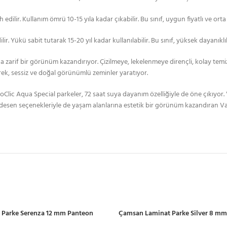
edilir. Kullanım ömrü 10-15 yıla kadar çıkabilir. Bu sınıf, uygun fiyatlı ve ort
ir. Yükü sabit tutarak 15-20 yıl kadar kullanılabilir. Bu sınıf, yüksek dayanık
arif bir görünüm kazandırıyor. Çizilmeye, lekelenmeye dirençli, kolay temizl
rerek, sessiz ve doğal görünümlü zeminler yaratıyor.
oClic Aqua Special parkeler, 72 saat suya dayanım özelliğiyle de öne çıkıyor. V
sen seçenekleriyle de yaşam alanlarına estetik bir görünüm kazandıran Vario
 Parke Serenza 12 mm Panteon
Çamsan Laminat Parke Silver 8 mm