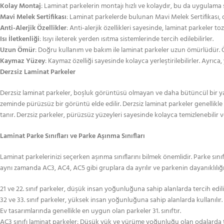
Kolay Montaj
: Laminat parkelerin montajı hızlı ve kolaydır, bu da uygulama sü
Mavi Melek Sertifikası
: Laminat parkelerde bulunan Mavi Melek Sertifikası, 
Anti-Alerjik Özellikler
: Anti-alerjik özellikleri sayesinde, laminat parkeler to
Isı İletkenliği
: Isıyı ileterek yerden ısıtma sistemlerinde tercih edilebilirler.
Uzun Ömür
: Doğru kullanım ve bakım ile laminat parkeler uzun ömürlüdür. Ö
Kaymaz Yüzey
: Kaymaz özelliği sayesinde kolayca yerleştirilebilirler. Ayrı
Derzsiz Laminat Parkeler
Derzsiz laminat parkeler, boşluk görüntüsü olmayan ve daha bütüncül bir yapıya
zeminde pürüzsüz bir görüntü elde edilir. Derzsiz laminat parkeler genellikle
tanır. Derzsiz parkeler, pürüzsüz yüzeyleri sayesinde kolayca temizlenebilir 
Laminat Parke Sınıfları ve Parke Aşınma Sınıfları
Laminat parkelerinizi seçerken aşınma sınıflarını bilmek önemlidir. Parke sınıfl
aynı zamanda AC3, AC4, AC5 gibi gruplara da ayrılır ve parkenin dayanıklılığını
21 ve 22. sınıf parkeler, düşük insan yoğunluğuna sahip alanlarda tercih edili
32 ve 33. sınıf parkeler, yüksek insan yoğunluğuna sahip alanlarda kullanılır.
Ev tasarımlarında genellikle en uygun olan parkeler 31. sınıftır.
AC3 sınıfı laminat parkeler: Düşük yük ve yürüme yoğunluğu olan odalarda tercih