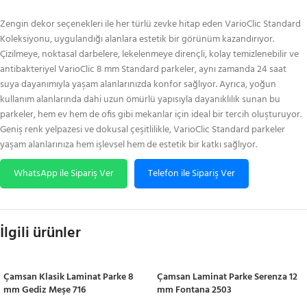
Zengin dekor seçenekleri ile her türlü zevke hitap eden VarioClic Standard
Koleksiyonu, uygulandığı alanlara estetik bir görünüm kazandırıyor.
Çizilmeye, noktasal darbelere, lekelenmeye dirençli, kolay temizlenebilir ve
antibakteriyel VarioClic 8 mm Standard parkeler, aynı zamanda 24 saat
suya dayanımıyla yaşam alanlarınızda konfor sağlıyor. Ayrıca, yoğun
kullanım alanlarında dahi uzun ömürlü yapısıyla dayanıklılık sunan bu
parkeler, hem ev hem de ofis gibi mekanlar için ideal bir tercih oluşturuyor.
Geniş renk yelpazesi ve dokusal çeşitlilikle, VarioClic Standard parkeler
yaşam alanlarınıza hem işlevsel hem de estetik bir katkı sağlıyor.
WhatsApp ile Sipariş Ver
Telefon ile Sipariş Ver
İlgili ürünler
Çamsan Klasik Laminat Parke 8
Çamsan Laminat Parke Serenza 12
mm Gediz Meşe 716
mm Fontana 2503