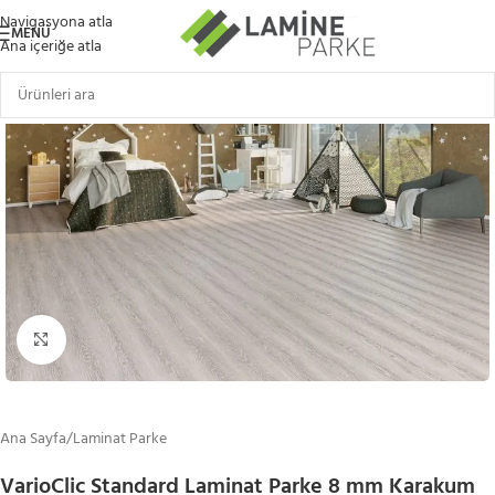
Navigasyona atla
MENÜ
Ana içeriğe atla
Büyütmek için tıklayın
Ana Sayfa
/
Laminat Parke
VarioClic Standard Laminat Parke 8 mm Karakum