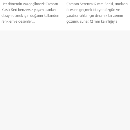
Her dönemin vazgeçilmezi: Çamsan
Çamsan Serenza 12 mm Serisi, sınırların
Klasik Seri benzersiz yaşam alanları
ötesine geçmek isteyen özgün ve
dizayn etmek için doğanın kalbinden
yaratıcı ruhlar için dinamik bir zemin
renkler ve desenler…
çözümü sunar. 12 mm kalınlığıyla
yüksek dayanıklılık sağlayan bu seri, şık
Ürünler Paketler Halinde
ve modern tasarımlarıyla dikkat çeker.
Satılmaktadır.
Serenza Serisi, estetik ve sağlamlığı bir
TÜM TÜRKİYE'YE
araya getirerek yaşam alanlarına enerji
ve karakter katmak isteyenler için
Gönderim Hizmeti
mükemmel bir tercihtir.
Ürünler Paketler Halinde
KREDİ KARTI / HAVALE
Satılmaktadır.
Ödeme Seçenekleri
İNDİRİMLİ ÜRÜNLER
Belirli ürünlerde indirimler
ZAMANINDA TESLİMAT