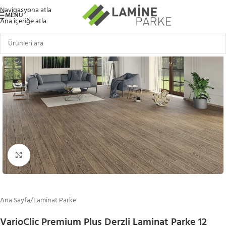
Navigasyona atla
MENÜ
Ana içeriğe atla
Büyütmek için tıklayın
Ana Sayfa
/
Laminat Parke
VarioClic Premium Plus Derzli Laminat Parke 12