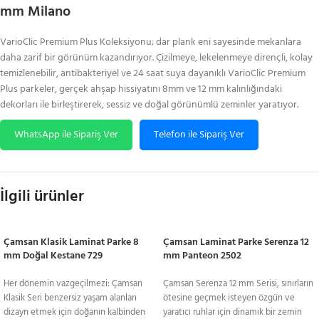
mm Milano
VarioClic Premium Plus Koleksiyonu; dar plank eni sayesinde mekanlara
daha zarif bir görünüm kazandırıyor. Çizilmeye, lekelenmeye dirençli, kolay
temizlenebilir, antibakteriyel ve 24 saat suya dayanıklı VarioClic Premium
Plus parkeler, gerçek ahşap hissiyatını 8mm ve 12 mm kalınlığındaki
dekorları ile birleştirerek, sessiz ve doğal görünümlü zeminler yaratıyor.
WhatsApp ile Sipariş Ver
Telefon ile Sipariş Ver
İlgili ürünler
Çamsan Klasik Laminat Parke 8
Çamsan Laminat Parke Serenza 12
mm Doğal Kestane 729
mm Panteon 2502
Her dönemin vazgeçilmezi: Çamsan
Çamsan Serenza 12 mm Serisi, sınırların
Klasik Seri benzersiz yaşam alanları
ötesine geçmek isteyen özgün ve
dizayn etmek için doğanın kalbinden
yaratıcı ruhlar için dinamik bir zemin