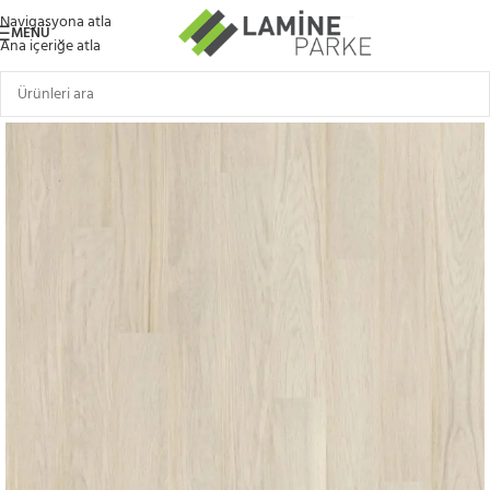
Navigasyona atla
MENÜ
Ana içeriğe atla