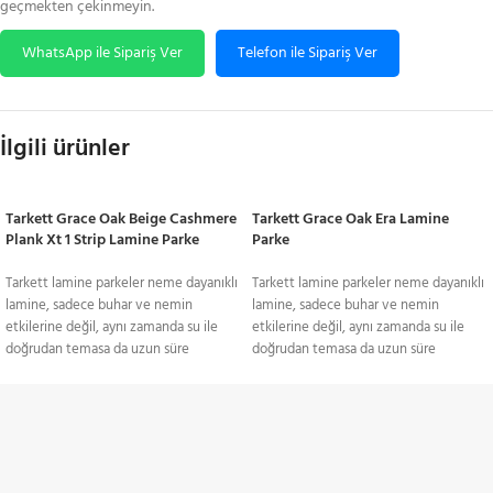
geçmekten çekinmeyin.
WhatsApp ile Sipariş Ver
Telefon ile Sipariş Ver
İlgili ürünler
Tarkett Grace Oak Beige Cashmere
Tarkett Grace Oak Era Lamine
Plank Xt 1 Strip Lamine Parke
Parke
Tarkett lamine parkeler neme dayanıklı
Tarkett lamine parkeler neme dayanıklı
lamine, sadece buhar ve nemin
lamine, sadece buhar ve nemin
etkilerine değil, aynı zamanda su ile
etkilerine değil, aynı zamanda su ile
doğrudan temasa da uzun süre
doğrudan temasa da uzun süre
dayanabilen bir lamine parkedir. Bu
dayanabilen bir lamine parkedir. Bu
temelde farklı bir malzeme
temelde farklı bir malzeme
türüdür.Lamine ahşap zeminin güzelliği
türüdür.Lamine ahşap zeminin güzelliği
TÜM TÜRKİYE'YE
gibisi yoktur. Damarları ve dokusu,
gibisi yoktur. Damarları ve dokusu,
yatak odasından oturma odasına,
yatak odasından oturma odasına,
Gönderim Hizmeti
mutfaktan koridora kadar her türlü iç
mutfaktan koridora kadar her türlü iç