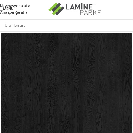
Navigasyona atla
MENÜ
Ana içeriğe atla