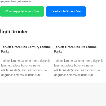
geçmekten çekinmeyin.
WhatsApp ile Sipariş Ver
Telefon ile Sipariş Ver
İlgili ürünler
Tarkett Grace Oak Century Lamine
Tarkett Grace Oak Era Lamine
Parke
Parke
Tarkett lamine parkeler neme dayanıklı
Tarkett lamine parkeler neme dayanıklı
lamine, sadece buhar ve nemin
lamine, sadece buhar ve nemin
etkilerine değil, aynı zamanda su ile
etkilerine değil, aynı zamanda su ile
doğrudan temasa da uzun süre
doğrudan temasa da uzun süre
dayanabilen bir lamine parkedir. Bu
dayanabilen bir lamine parkedir. Bu
temelde farklı bir malzeme
temelde farklı bir malzeme
türüdür.Lamine ahşap zeminin güzelliği
türüdür.Lamine ahşap zeminin güzelliği
TÜM TÜRKİYE'YE
gibisi yoktur. Damarları ve dokusu,
gibisi yoktur. Damarları ve dokusu,
yatak odasından oturma odasına,
yatak odasından oturma odasına,
Gönderim Hizmeti
mutfaktan koridora kadar her türlü iç
mutfaktan koridora kadar her türlü iç