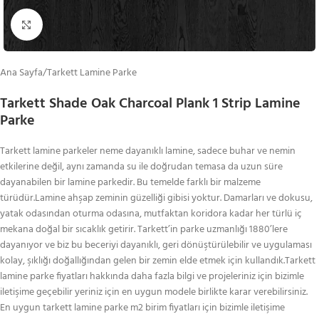
Büyütmek için tıklayın
Ana Sayfa
/
Tarkett Lamine Parke
Tarkett Shade Oak Charcoal Plank 1 Strip Lamine
Parke
Tarkett lamine parkeler neme dayanıklı lamine, sadece buhar ve nemin
etkilerine değil, aynı zamanda su ile doğrudan temasa da uzun süre
dayanabilen bir lamine parkedir. Bu temelde farklı bir malzeme
türüdür.Lamine ahşap zeminin güzelliği gibisi yoktur. Damarları ve dokusu,
yatak odasından oturma odasına, mutfaktan koridora kadar her türlü iç
mekana doğal bir sıcaklık getirir. Tarkett’in parke uzmanlığı 1880’lere
dayanıyor ve biz bu beceriyi dayanıklı, geri dönüştürülebilir ve uygulaması
kolay, şıklığı doğallığından gelen bir zemin elde etmek için kullandık.Tarkett
lamine parke fiyatları hakkında daha fazla bilgi ve projeleriniz için bizimle
iletişime geçebilir yeriniz için en uygun modele birlikte karar verebilirsiniz.
En uygun tarkett lamine parke m2 birim fiyatları için bizimle iletişime