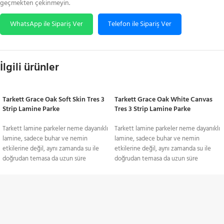
geçmekten çekinmeyin.
WhatsApp ile Sipariş Ver
Telefon ile Sipariş Ver
İlgili ürünler
Tarkett Grace Oak Soft Skin Tres 3
Tarkett Grace Oak White Canvas
Strip Lamine Parke
Tres 3 Strip Lamine Parke
Tarkett lamine parkeler neme dayanıklı
Tarkett lamine parkeler neme dayanıklı
lamine, sadece buhar ve nemin
lamine, sadece buhar ve nemin
etkilerine değil, aynı zamanda su ile
etkilerine değil, aynı zamanda su ile
doğrudan temasa da uzun süre
doğrudan temasa da uzun süre
dayanabilen bir lamine parkedir. Bu
dayanabilen bir lamine parkedir. Bu
temelde farklı bir malzeme
temelde farklı bir malzeme
türüdür.Lamine ahşap zeminin güzelliği
türüdür.Lamine ahşap zeminin güzelliği
TÜM TÜRKİYE'YE
gibisi yoktur. Damarları ve dokusu,
gibisi yoktur. Damarları ve dokusu,
yatak odasından oturma odasına,
yatak odasından oturma odasına,
Gönderim Hizmeti
mutfaktan koridora kadar her türlü iç
mutfaktan koridora kadar her türlü iç