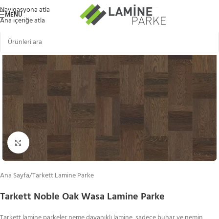
Navigasyona atla
MENÜ
Ana içeriğe atla
Büyütmek için tıklayın
Ana Sayfa
/
Tarkett Lamine Parke
Tarkett Noble Oak Wasa Lamine Parke
Tarkett lamine parkeler neme dayanıklı lamine, sadece buhar ve nemin