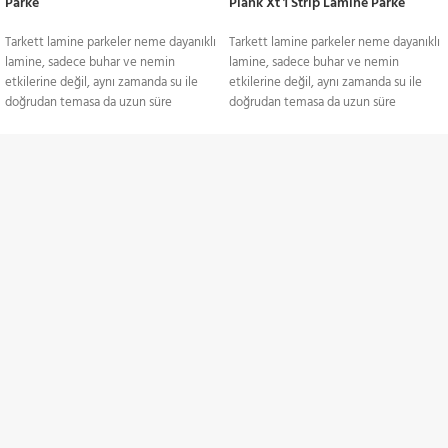
Parke
Plank Xt 1 Strip Lamine Parke
Tarkett lamine parkeler neme dayanıklı
Tarkett lamine parkeler neme dayanıklı
lamine, sadece buhar ve nemin
lamine, sadece buhar ve nemin
etkilerine değil, aynı zamanda su ile
etkilerine değil, aynı zamanda su ile
doğrudan temasa da uzun süre
doğrudan temasa da uzun süre
dayanabilen bir lamine parkedir. Bu
dayanabilen bir lamine parkedir. Bu
temelde farklı bir malzeme
temelde farklı bir malzeme
türüdür.Lamine ahşap zeminin güzelliği
türüdür.Lamine ahşap zeminin güzelliği
TÜM TÜRKİYE'YE
gibisi yoktur. Damarları ve dokusu,
gibisi yoktur. Damarları ve dokusu,
yatak odasından oturma odasına,
yatak odasından oturma odasına,
Gönderim Hizmeti
mutfaktan koridora kadar her türlü iç
mutfaktan koridora kadar her türlü iç
mekana doğal bir sıcaklık getirir.
mekana doğal bir sıcaklık getirir.
Tarkett’in parke uzmanlığı 1880'lere
Tarkett’in parke uzmanlığı 1880'lere
KREDİ KARTI / HAVALE
dayanıyor ve biz bu beceriyi dayanıklı,
dayanıyor ve biz bu beceriyi dayanıklı,
Ödeme Seçenekleri
geri dönüştürülebilir ve uygulaması
geri dönüştürülebilir ve uygulaması
kolay, şıklığı doğallığından gelen bir
kolay, şıklığı doğallığından gelen bir
zemin elde etmek için kullandık.Tarkett
zemin elde etmek için kullandık.Tarkett
İNDİRİMLİ ÜRÜNLER
lamine parke fiyatları hakkında daha
lamine parke fiyatları hakkında daha
fazla bilgi ve projeleriniz için bizimle
fazla bilgi ve projeleriniz için bizimle
Belirli ürünlerde indirimler
iletişime geçebilir yeriniz için en uygun
iletişime geçebilir yeriniz için en uygun
modele birlikte karar verebilirsiniz. En
modele birlikte karar verebilirsiniz. En
uygun tarkett lamine parke m2 birim
uygun tarkett lamine parke m2 birim
ZAMANINDA TESLİMAT