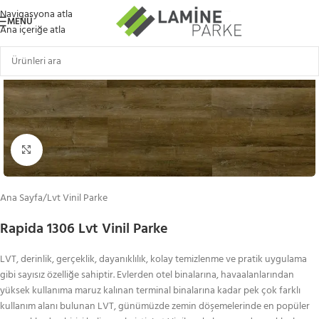
Navigasyona atla
MENÜ
Ana içeriğe atla
Büyütmek için tıklayın
Ana Sayfa
/
Lvt Vinil Parke
Rapida 1306 Lvt Vinil Parke
LVT, derinlik, gerçeklik, dayanıklılık, kolay temizlenme ve pratik uygulama
gibi sayısız özelliğe sahiptir. Evlerden otel binalarına, havaalanlarından
yüksek kullanıma maruz kalınan terminal binalarına kadar pek çok farklı
kullanım alanı bulunan LVT, günümüzde zemin döşemelerinde en popüler