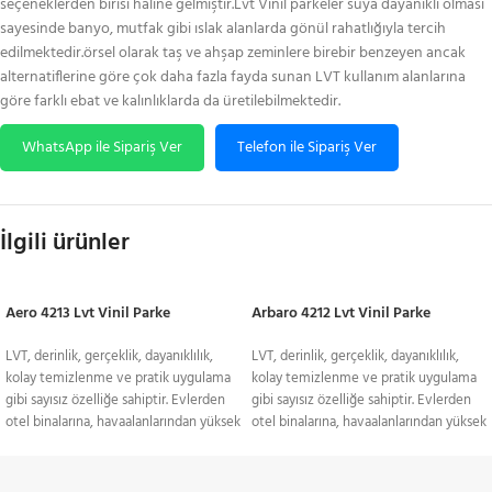
seçeneklerden birisi haline gelmiştir.Lvt Vinil parkeler suya dayanıklı olması
sayesinde banyo, mutfak gibi ıslak alanlarda gönül rahatlığıyla tercih
edilmektedir.örsel olarak taş ve ahşap zeminlere birebir benzeyen ancak
alternatiflerine göre çok daha fazla fayda sunan LVT kullanım alanlarına
göre farklı ebat ve kalınlıklarda da üretilebilmektedir.
WhatsApp ile Sipariş Ver
Telefon ile Sipariş Ver
İlgili ürünler
Aero 4213 Lvt Vinil Parke
Arbaro 4212 Lvt Vinil Parke
LVT, derinlik, gerçeklik, dayanıklılık,
LVT, derinlik, gerçeklik, dayanıklılık,
kolay temizlenme ve pratik uygulama
kolay temizlenme ve pratik uygulama
gibi sayısız özelliğe sahiptir. Evlerden
gibi sayısız özelliğe sahiptir. Evlerden
otel binalarına, havaalanlarından yüksek
otel binalarına, havaalanlarından yüksek
kullanıma maruz kalınan terminal
kullanıma maruz kalınan terminal
binalarına kadar pek çok farklı kullanım
binalarına kadar pek çok farklı kullanım
alanı bulunan LVT, günümüzde zemin
alanı bulunan LVT, günümüzde zemin