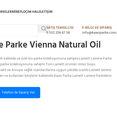
ARKELER
MINEFLO
ÇIM HALI
ILETIŞIM
SATIŞ TEMSİLCİSİ
E-BİLGİ VE SİPARİŞ
amett Lamine Parke Vienna Natural Oil
0 532 256 67 58
info@kaanparke.com.
 Parke Vienna Natural Oil
k kalitede ve özel lüx parke koleksiyonuna sahiptir.Lamett Lamine Parke
üx parke koleksiyonuna sahiptir.Tüm Lamett ürünleri ömür boyu
naklı ve Avrupa sağlık standartlarına uygun şekilde üretilir.Lamett lamine
leri ve kullanılan bitişlerin kalitesidir.Kaan Parke Lamett Lamine Parkelerin
Telefon ile Sipariş Ver