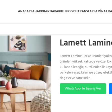
ANASAYFA
HAKKIMIZDA
PARKE BLOG
REFERANSLAR
LAMINAT P
Ana Sayfa
/
Lamett Lamine Parke
/
L
Lamett Lamine
Lamett Lamine Parke ürünleri yükse
ürünleri yüksek kalitede ve özel l
kullanabileceğiz, sürdürülebilir kay
parkeleri eşsiz kılan ise yüzey efekt
dağıtıcı ve satıcısıdır.
WhatsApp ile Sipariş Ver