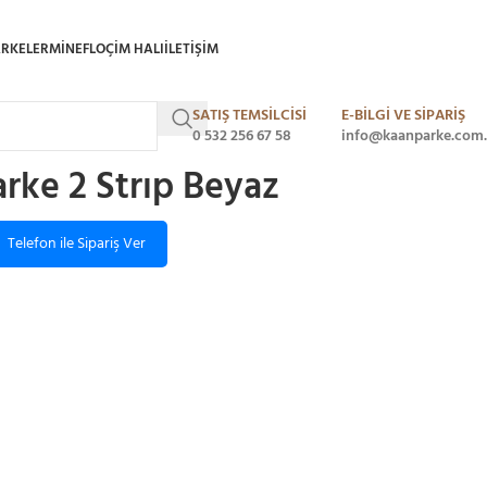
ARKELER
MINEFLO
ÇIM HALI
ILETIŞIM
SATIŞ TEMSİLCİSİ
E-BİLGİ VE SİPARİŞ
ke 2 Strıp Beyaz
0 532 256 67 58
info@kaanparke.com.
rke 2 Strıp Beyaz
Telefon ile Sipariş Ver