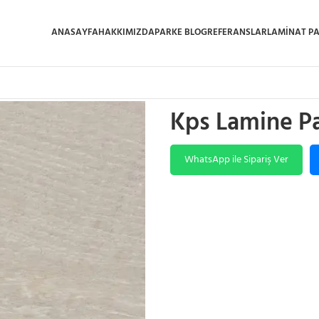
ANASAYFA
HAKKIMIZDA
PARKE BLOG
REFERANSLAR
LAMINAT P
Ana Sayfa
/
Lamine
/
Kps Lamine Par
Kps Lamine Pa
WhatsApp ile Sipariş Ver