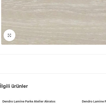
Büyütmek için tıklayın
İlgili ürünler
Dendro Lamine Parke Atelier Akratos
Dendro Lamine P