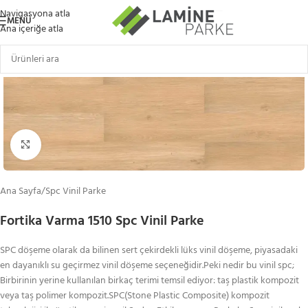
Navigasyona atla
MENÜ
Ana içeriğe atla
Büyütmek için tıklayın
Ana Sayfa
/
Spc Vinil Parke
Fortika Varma 1510 Spc Vinil Parke
SPC döşeme olarak da bilinen sert çekirdekli lüks vinil döşeme, piyasadaki
en dayanıklı su geçirmez vinil döşeme seçeneğidir.Peki nedir bu vinil spc;
Birbirinin yerine kullanılan birkaç terimi temsil ediyor: taş plastik kompozit
veya taş polimer kompozit.SPC(Stone Plastic Composite) kompozit