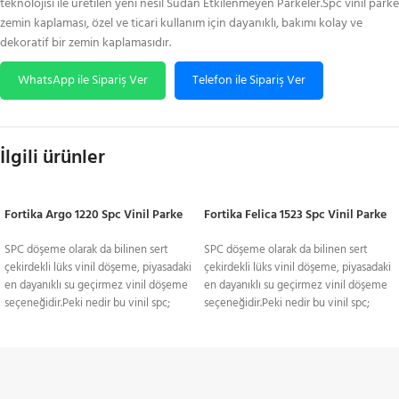
teknolojisi ile üretilen yeni nesil Sudan Etkilenmeyen Parkeler.Spc vinil parke
zemin kaplaması, özel ve ticari kullanım için dayanıklı, bakımı kolay ve
dekoratif bir zemin kaplamasıdır.
WhatsApp ile Sipariş Ver
Telefon ile Sipariş Ver
İlgili ürünler
Fortika Argo 1220 Spc Vinil Parke
Fortika Felica 1523 Spc Vinil Parke
SPC döşeme olarak da bilinen sert
SPC döşeme olarak da bilinen sert
çekirdekli lüks vinil döşeme, piyasadaki
çekirdekli lüks vinil döşeme, piyasadaki
en dayanıklı su geçirmez vinil döşeme
en dayanıklı su geçirmez vinil döşeme
seçeneğidir.Peki nedir bu vinil spc;
seçeneğidir.Peki nedir bu vinil spc;
Birbirinin yerine kullanılan birkaç terimi
Birbirinin yerine kullanılan birkaç terimi
temsil ediyor: taş plastik kompozit
temsil ediyor: taş plastik kompozit
veya taş polimer kompozit.SPC(Stone
veya taş polimer kompozit.SPC(Stone
Plastic Composite) kompozit
Plastic Composite) kompozit
TÜM TÜRKİYE'YE
teknolojisi ile üretilen yeni nesil Sudan
teknolojisi ile üretilen yeni nesil Sudan