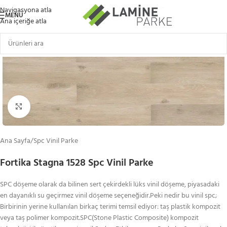
Navigasyona atla
MENÜ
Ana içeriğe atla
Büyütmek için tıklayın
Ana Sayfa
/
Spc Vinil Parke
Fortika Stagna 1528 Spc Vinil Parke
SPC döşeme olarak da bilinen sert çekirdekli lüks vinil döşeme, piyasadaki
en dayanıklı su geçirmez vinil döşeme seçeneğidir.Peki nedir bu vinil spc;
Birbirinin yerine kullanılan birkaç terimi temsil ediyor: taş plastik kompozit
veya taş polimer kompozit.SPC(Stone Plastic Composite) kompozit