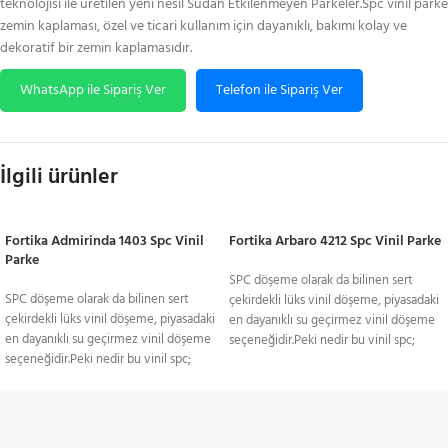
teknolojisi ile üretilen yeni nesil Sudan Etkilenmeyen Parkeler.Spc vinil parke
zemin kaplaması, özel ve ticari kullanım için dayanıklı, bakımı kolay ve
dekoratif bir zemin kaplamasıdır.
WhatsApp ile Sipariş Ver
Telefon ile Sipariş Ver
İlgili ürünler
Fortika Admirinda 1403 Spc Vinil
Fortika Arbaro 4212 Spc Vinil Parke
Parke
SPC döşeme olarak da bilinen sert
SPC döşeme olarak da bilinen sert
çekirdekli lüks vinil döşeme, piyasadaki
çekirdekli lüks vinil döşeme, piyasadaki
en dayanıklı su geçirmez vinil döşeme
en dayanıklı su geçirmez vinil döşeme
seçeneğidir.Peki nedir bu vinil spc;
seçeneğidir.Peki nedir bu vinil spc;
Birbirinin yerine kullanılan birkaç terimi
Birbirinin yerine kullanılan birkaç terimi
temsil ediyor: taş plastik kompozit
temsil ediyor: taş plastik kompozit
veya taş polimer kompozit.SPC(Stone
veya taş polimer kompozit.SPC(Stone
Plastic Composite) kompozit
TÜM TÜRKİYE'YE
Plastic Composite) kompozit
teknolojisi ile üretilen yeni nesil Sudan