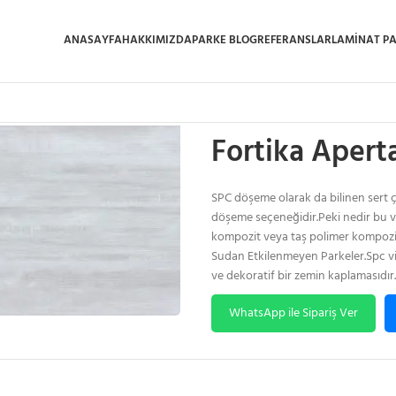
ANASAYFA
HAKKIMIZDA
PARKE BLOG
REFERANSLAR
LAMINAT P
Ana Sayfa
/
Spc Vinil Parke
/
Fortika 
Fortika Aperta
SPC döşeme olarak da bilinen sert çe
döşeme seçeneğidir.Peki nedir bu vini
kompozit veya taş polimer kompozit.
Sudan Etkilenmeyen Parkeler.Spc vini
ve dekoratif bir zemin kaplamasıdır.
WhatsApp ile Sipariş Ver