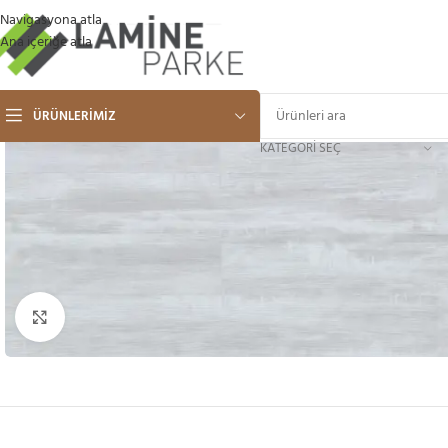
Navigasyona atla
Ana içeriğe atla
ÜRÜNLERIMIZ
KATEGORI SEÇ
Büyütmek için tıklayın