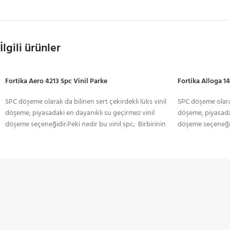
İlgili ürünler
Fortika Aero 4213 Spc Vinil Parke
Fortika Alloga 14
SPC döşeme olarak da bilinen sert çekirdekli lüks vinil
SPC döşeme olarak
döşeme, piyasadaki en dayanıklı su geçirmez vinil
döşeme, piyasadak
döşeme seçeneğidir.Peki nedir bu vinil spc; Birbirinin
döşeme seçeneğidi
yerine kullanılan birkaç terimi temsil ediyor: taş
yerine kullanılan 
plastik kompozit veya taş polimer
plastik kompozit 
kompozit.SPC(Stone Plastic Composite) kompozit
kompozit.SPC(Sto
teknolojisi ile üretilen yeni nesil Sudan Etkilenmeyen
teknolojisi ile ü
TÜM TÜRKİYE'YE
KREDİ KARTI 
Parkeler.Spc vinil parke zemin kaplaması, özel ve
Parkeler.Spc vini
ticari kullanım için dayanıklı, bakımı kolay ve
ticari kullanım iç
Gönderim Hizmeti
Ödeme Seçene
dekoratif bir zemin kaplamasıdır.
dekoratif bir zem