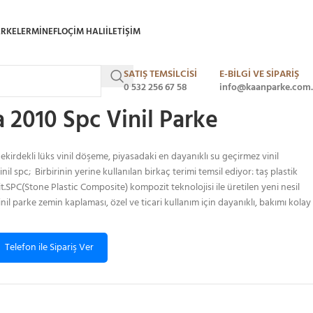
ARKELER
MINEFLO
ÇIM HALI
ILETIŞIM
SATIŞ TEMSİLCİSİ
E-BİLGİ VE SİPARİŞ
Aperta 2010 Spc Vinil Parke
0 532 256 67 58
info@kaanparke.com.
 2010 Spc Vinil Parke
kirdekli lüks vinil döşeme, piyasadaki en dayanıklı su geçirmez vinil
l spc; Birbirinin yerine kullanılan birkaç terimi temsil ediyor: taş plastik
SPC(Stone Plastic Composite) kompozit teknolojisi ile üretilen yeni nesil
l parke zemin kaplaması, özel ve ticari kullanım için dayanıklı, bakımı kolay
Telefon ile Sipariş Ver