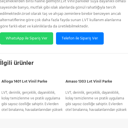
seçeneklerden birisi haline gelmiştir.Lvt Vinil parkeler suya dayanıklı olması
sayesinde banyo, mutfak gibi ıslak alanlarda gönül rahatlığıyla tercih
edilmektedir.örsel olarak taş ve ahşap zeminlere birebir benzeyen ancak
alternatiflerine göre çok daha fazla fayda sunan LVT kullanım alanlarına
göre farklı ebat ve kalınlıklarda da üretilebilmektedir.
WhatsApp ile Sipariş Ver
Telefon ile Sipariş Ver
İlgili ürünler
Alloga 1401 Lvt Vinil Parke
Amaso 1303 Lvt Vinil Parke
LVT, derinlik, gerçeklik, dayanıklılık,
LVT, derinlik, gerçeklik, dayanıklılık,
kolay temizlenme ve pratik uygulama
kolay temizlenme ve pratik uygulama
gibi sayısız özelliğe sahiptir. Evlerden
gibi sayısız özelliğe sahiptir. Evlerden
otel binalarına, havaalanlarından yüksek
otel binalarına, havaalanlarından yüksek
kullanıma maruz kalınan terminal
kullanıma maruz kalınan terminal
binalarına kadar pek çok farklı kullanım
binalarına kadar pek çok farklı kullanım
alanı bulunan LVT, günümüzde zemin
alanı bulunan LVT, günümüzde zemin