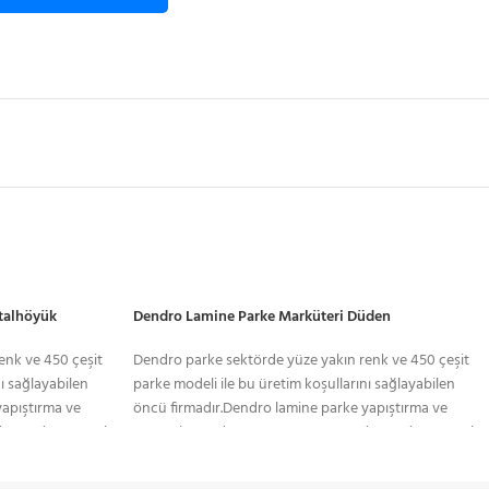
talhöyük
Dendro Lamine Parke Marküteri Düden
enk ve 450 çeşit
Dendro parke sektörde yüze yakın renk ve 450 çeşit
nı sağlayabilen
parke modeli ile bu üretim koşullarını sağlayabilen
yapıştırma ve
öncü firmadır.Dendro lamine parke yapıştırma ve
. Yerden ısıtmalı
yüzer sistem döşemeye uygun yapıda. Yerden ısıtmalı
ılan lamine, ses
sistemlerde gönül rahatlığıyla kullanılan lamine, ses
nde sistre ve cila
izolasyonuna karşı duyarlıdır. Yüzeyinde sistre ve cila