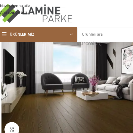
Navigasyona atla
Ana içeriğe atla
ÜRÜNLERIMIZ
KATEGORI SEÇ
Büyütmek için tıklayın