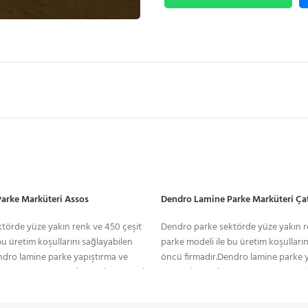
arke Marküteri Assos
Dendro Lamine Parke Marküteri Ça
törde yüze yakın renk ve 450 çeşit
Dendro parke sektörde yüze yakın r
bu üretim koşullarını sağlayabilen
parke modeli ile bu üretim koşulları
ndro lamine parke yapıştırma ve
öncü firmadır.Dendro lamine parke 
emeye uygun yapıda. Yerden ısıtmalı
yüzer sistem döşemeye uygun yapıda
 rahatlığıyla kullanılan lamine, ses
sistemlerde gönül rahatlığıyla kullan
ı duyarlıdır. Yüzeyinde sistre ve cila
izolasyonuna karşı duyarlıdır. Yüzeyi