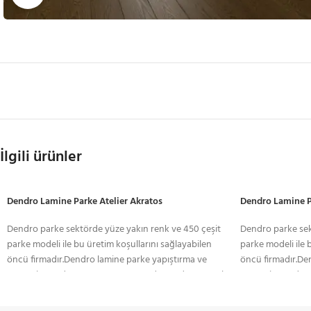
İlgili ürünler
Dendro Lamine Parke Atelier Akratos
Dendro Lamine P
Dendro parke sektörde yüze yakın renk ve 450 çeşit
Dendro parke sek
parke modeli ile bu üretim koşullarını sağlayabilen
parke modeli ile 
öncü firmadır.Dendro lamine parke yapıştırma ve
öncü firmadır.De
yüzer sistem döşemeye uygun yapıda. Yerden ısıtmalı
yüzer sistem döş
sistemlerde gönül rahatlığıyla kullanılan lamine, ses
sistemlerde gönül
izolasyonuna karşı duyarlıdır. Yüzeyinde sistre ve cila
izolasyonuna karş