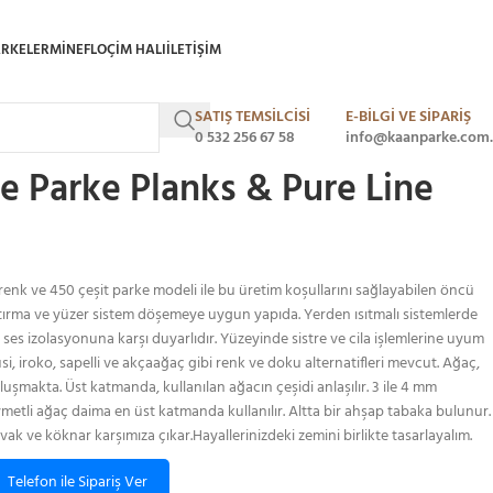
ARKELER
MINEFLO
ÇIM HALI
ILETIŞIM
SATIŞ TEMSİLCİSİ
E-BİLGİ VE SİPARİŞ
endro Lamine Parke Planks & Pure Line Myndos
0 532 256 67 58
info@kaanparke.com.
 Parke Planks & Pure Line
enk ve 450 çeşit parke modeli ile bu üretim koşullarını sağlayabilen öncü
tırma ve yüzer sistem döşemeye uygun yapıda. Yerden ısıtmalı sistemlerde
, ses izolasyonuna karşı duyarlıdır. Yüzeyinde sistre ve cila işlemlerine uyum
i, iroko, sapelli ve akçaağaç gibi renk ve doku alternatifleri mevcut. Ağaç,
uşmakta. Üst katmanda, kullanılan ağacın çeşidi anlaşılır. 3 ile 4 mm
etli ağaç daima en üst katmanda kullanılır. Altta bir ahşap tabaka bulunur.
k ve köknar karşımıza çıkar.Hayallerinizdeki zemini birlikte tasarlayalım.
Telefon ile Sipariş Ver