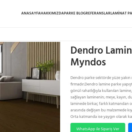
ANASAYFA
HAKKIMIZDA
PARKE BLOG
REFERANSLAR
LAMINAT P
Ana Sayfa
/
Dendro Lamine Parke
/
D
Dendro Lamine
Myndos
Dendro parke sektörde yüze yakın r
firmadır.Dendro lamine parke yapış
gönül rahatlığıyla kullanılan lamine
sağlayan laminenin; meşe, kayın, dus
laminede birkaç farklı katmandan ol
arasında değişen bu malzemede kıym
Orta katmanda ise yaygın olarak kava
WhatsApp ile Sipariş Ver