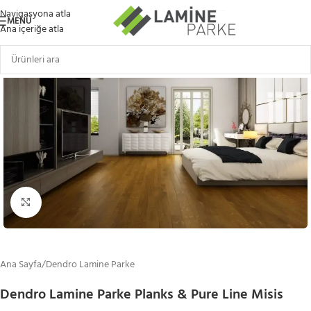
Navigasyona atla
MENÜ
Ana içeriğe atla
Büyütmek için tıklayın
Ana Sayfa
/
Dendro Lamine Parke
Dendro Lamine Parke Planks & Pure Line Misis