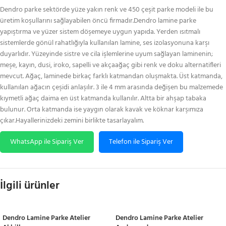
Dendro parke sektörde yüze yakın renk ve 450 çeşit parke modeli ile bu
üretim koşullarını sağlayabilen öncü firmadır.Dendro lamine parke
yapıştırma ve yüzer sistem döşemeye uygun yapıda. Yerden ısıtmalı
sistemlerde gönül rahatlığıyla kullanılan lamine, ses izolasyonuna karşı
duyarlıdır. Yüzeyinde sistre ve cila işlemlerine uyum sağlayan laminenin;
meşe, kayın, dusi, iroko, sapelli ve akçaağaç gibi renk ve doku alternatifleri
mevcut. Ağaç, laminede birkaç farklı katmandan oluşmakta. Üst katmanda,
kullanılan ağacın çeşidi anlaşılır. 3 ile 4 mm arasında değişen bu malzemede
kıymetli ağaç daima en üst katmanda kullanılır. Altta bir ahşap tabaka
bulunur. Orta katmanda ise yaygın olarak kavak ve köknar karşımıza
çıkar.Hayallerinizdeki zemini birlikte tasarlayalım.
WhatsApp ile Sipariş Ver
Telefon ile Sipariş Ver
İlgili ürünler
Dendro Lamine Parke Atelier
Dendro Lamine Parke Atelier