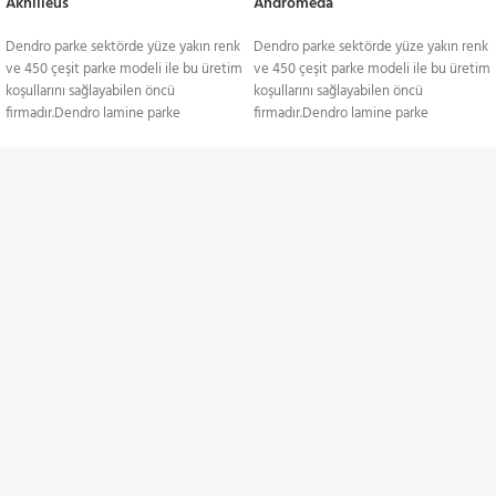
Akhilleus
Andromeda
Dendro parke sektörde yüze yakın renk
Dendro parke sektörde yüze yakın renk
ve 450 çeşit parke modeli ile bu üretim
ve 450 çeşit parke modeli ile bu üretim
koşullarını sağlayabilen öncü
koşullarını sağlayabilen öncü
firmadır.Dendro lamine parke
firmadır.Dendro lamine parke
yapıştırma ve yüzer sistem döşemeye
yapıştırma ve yüzer sistem döşemeye
uygun yapıda. Yerden ısıtmalı
uygun yapıda. Yerden ısıtmalı
sistemlerde gönül rahatlığıyla kullanılan
sistemlerde gönül rahatlığıyla kullanılan
TÜM TÜRKİYE'YE
lamine, ses izolasyonuna karşı
lamine, ses izolasyonuna karşı
duyarlıdır. Yüzeyinde sistre ve cila
duyarlıdır. Yüzeyinde sistre ve cila
Gönderim Hizmeti
işlemlerine uyum sağlayan laminenin;
işlemlerine uyum sağlayan laminenin;
meşe, kayın, dusi, iroko, sapelli ve
meşe, kayın, dusi, iroko, sapelli ve
akçaağaç gibi renk ve doku
akçaağaç gibi renk ve doku
KREDİ KARTI / HAVALE
alternatifleri mevcut. Ağaç, laminede
alternatifleri mevcut. Ağaç, laminede
Ödeme Seçenekleri
birkaç farklı katmandan oluşmakta. Üst
birkaç farklı katmandan oluşmakta. Üst
katmanda, kullanılan ağacın çeşidi
katmanda, kullanılan ağacın çeşidi
anlaşılır. 3 ile 4 mm arasında değişen bu
anlaşılır. 3 ile 4 mm arasında değişen bu
İNDİRİMLİ ÜRÜNLER
malzemede kıymetli ağaç daima en üst
malzemede kıymetli ağaç daima en üst
katmanda kullanılır. Altta bir ahşap
katmanda kullanılır. Altta bir ahşap
Belirli ürünlerde indirimler
tabaka bulunur. Orta katmanda ise
tabaka bulunur. Orta katmanda ise
yaygın olarak kavak ve köknar karşımıza
yaygın olarak kavak ve köknar karşımıza
çıkar.Hayallerinizdeki zemini birlikte
çıkar.Hayallerinizdeki zemini birlikte
ZAMANINDA TESLİMAT