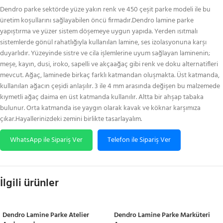
Dendro parke sektörde yüze yakın renk ve 450 çeşit parke modeli ile bu
üretim koşullarını sağlayabilen öncü firmadır.Dendro lamine parke
yapıştırma ve yüzer sistem döşemeye uygun yapıda. Yerden ısıtmalı
sistemlerde gönül rahatlığıyla kullanılan lamine, ses izolasyonuna karşı
duyarlıdır. Yüzeyinde sistre ve cila işlemlerine uyum sağlayan laminenin;
meşe, kayın, dusi, iroko, sapelli ve akçaağaç gibi renk ve doku alternatifleri
mevcut. Ağaç, laminede birkaç farklı katmandan oluşmakta. Üst katmanda,
kullanılan ağacın çeşidi anlaşılır. 3 ile 4 mm arasında değişen bu malzemede
kıymetli ağaç daima en üst katmanda kullanılır. Altta bir ahşap tabaka
bulunur. Orta katmanda ise yaygın olarak kavak ve köknar karşımıza
çıkar.Hayallerinizdeki zemini birlikte tasarlayalım.
WhatsApp ile Sipariş Ver
Telefon ile Sipariş Ver
İlgili ürünler
Dendro Lamine Parke Atelier
Dendro Lamine Parke Marküteri