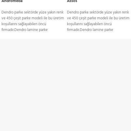
Andromeda
Assos
Dendro parke sektörde yüze yakın renk
Dendro parke sektörde yüze yakın renk
ve 450 çeşit parke modeli ile bu üretim
ve 450 çeşit parke modeli ile bu üretim
koşullarını sağlayabilen öncü
koşullarını sağlayabilen öncü
firmadır.Dendro lamine parke
firmadır.Dendro lamine parke
yapıştırma ve yüzer sistem döşemeye
yapıştırma ve yüzer sistem döşemeye
uygun yapıda. Yerden ısıtmalı
uygun yapıda. Yerden ısıtmalı
sistemlerde gönül rahatlığıyla kullanılan
sistemlerde gönül rahatlığıyla kullanılan
TÜM TÜRKİYE'YE
lamine, ses izolasyonuna karşı
lamine, ses izolasyonuna karşı
duyarlıdır. Yüzeyinde sistre ve cila
duyarlıdır. Yüzeyinde sistre ve cila
Gönderim Hizmeti
işlemlerine uyum sağlayan laminenin;
işlemlerine uyum sağlayan laminenin;
meşe, kayın, dusi, iroko, sapelli ve
meşe, kayın, dusi, iroko, sapelli ve
akçaağaç gibi renk ve doku
akçaağaç gibi renk ve doku
KREDİ KARTI / HAVALE
alternatifleri mevcut. Ağaç, laminede
alternatifleri mevcut. Ağaç, laminede
Ödeme Seçenekleri
birkaç farklı katmandan oluşmakta. Üst
birkaç farklı katmandan oluşmakta. Üst
katmanda, kullanılan ağacın çeşidi
katmanda, kullanılan ağacın çeşidi
anlaşılır. 3 ile 4 mm arasında değişen bu
anlaşılır. 3 ile 4 mm arasında değişen bu
İNDİRİMLİ ÜRÜNLER
malzemede kıymetli ağaç daima en üst
malzemede kıymetli ağaç daima en üst
katmanda kullanılır. Altta bir ahşap
katmanda kullanılır. Altta bir ahşap
Belirli ürünlerde indirimler
tabaka bulunur. Orta katmanda ise
tabaka bulunur. Orta katmanda ise
yaygın olarak kavak ve köknar karşımıza
yaygın olarak kavak ve köknar karşımıza
çıkar.Hayallerinizdeki zemini birlikte
çıkar.Hayallerinizdeki zemini birlikte
ZAMANINDA TESLİMAT