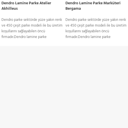
Dendro Lamine Parke Atelier
Dendro Lamine Parke Marküteri
Akhilleus
Bergama
Dendro parke sektörde yüze yakın renk
Dendro parke sektörde yüze yakın renk
ve 450 çeşit parke modeli ile bu üretim
ve 450 çeşit parke modeli ile bu üretim
koşullarını sağlayabilen öncü
koşullarını sağlayabilen öncü
firmadır.Dendro lamine parke
firmadır.Dendro lamine parke
yapıştırma ve yüzer sistem döşemeye
yapıştırma ve yüzer sistem döşemeye
uygun yapıda. Yerden ısıtmalı
uygun yapıda. Yerden ısıtmalı
sistemlerde gönül rahatlığıyla kullanılan
sistemlerde gönül rahatlığıyla kullanılan
TÜM TÜRKİYE'YE
lamine, ses izolasyonuna karşı
lamine, ses izolasyonuna karşı
duyarlıdır. Yüzeyinde sistre ve cila
duyarlıdır. Yüzeyinde sistre ve cila
Gönderim Hizmeti
işlemlerine uyum sağlayan laminenin;
işlemlerine uyum sağlayan laminenin;
meşe, kayın, dusi, iroko, sapelli ve
meşe, kayın, dusi, iroko, sapelli ve
akçaağaç gibi renk ve doku
akçaağaç gibi renk ve doku
KREDİ KARTI / HAVALE
alternatifleri mevcut. Ağaç, laminede
alternatifleri mevcut. Ağaç, laminede
Ödeme Seçenekleri
birkaç farklı katmandan oluşmakta. Üst
birkaç farklı katmandan oluşmakta. Üst
katmanda, kullanılan ağacın çeşidi
katmanda, kullanılan ağacın çeşidi
anlaşılır. 3 ile 4 mm arasında değişen bu
anlaşılır. 3 ile 4 mm arasında değişen bu
İNDİRİMLİ ÜRÜNLER
malzemede kıymetli ağaç daima en üst
malzemede kıymetli ağaç daima en üst
katmanda kullanılır. Altta bir ahşap
katmanda kullanılır. Altta bir ahşap
Belirli ürünlerde indirimler
tabaka bulunur. Orta katmanda ise
tabaka bulunur. Orta katmanda ise