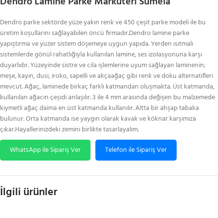
Dendro Lamine Parke Marküteri Sümela
Dendro parke sektörde yüze yakın renk ve 450 çeşit parke modeli ile bu
üretim koşullarını sağlayabilen öncü firmadır.Dendro lamine parke
yapıştırma ve yüzer sistem döşemeye uygun yapıda. Yerden ısıtmalı
sistemlerde gönül rahatlığıyla kullanılan lamine, ses izolasyonuna karşı
duyarlıdır. Yüzeyinde sistre ve cila işlemlerine uyum sağlayan laminenin;
meşe, kayın, dusi, iroko, sapelli ve akçaağaç gibi renk ve doku alternatifleri
mevcut. Ağaç, laminede birkaç farklı katmandan oluşmakta. Üst katmanda,
kullanılan ağacın çeşidi anlaşılır. 3 ile 4 mm arasında değişen bu malzemede
kıymetli ağaç daima en üst katmanda kullanılır. Altta bir ahşap tabaka
bulunur. Orta katmanda ise yaygın olarak kavak ve köknar karşımıza
çıkar.Hayallerinizdeki zemini birlikte tasarlayalım.
WhatsApp ile Sipariş Ver
Telefon ile Sipariş Ver
İlgili ürünler