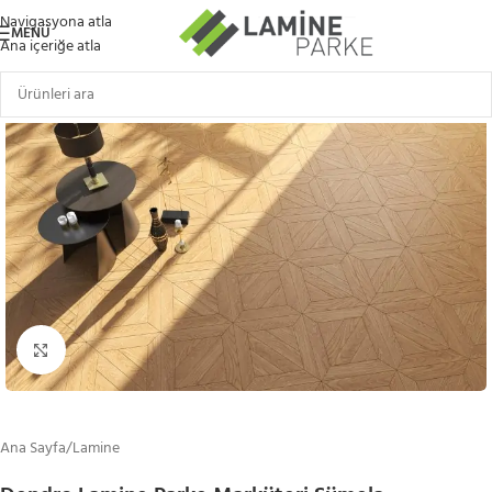
Navigasyona atla
MENÜ
Ana içeriğe atla
Büyütmek için tıklayın
Ana Sayfa
/
Lamine