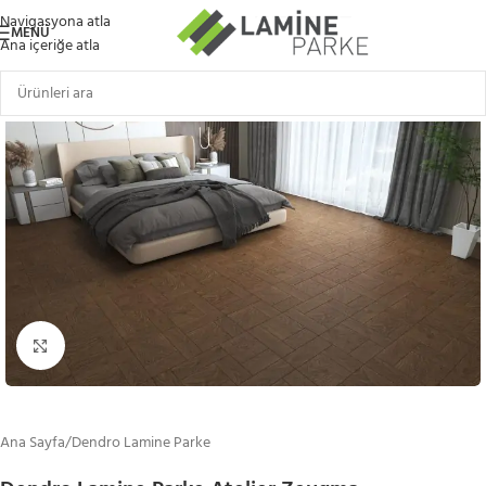
Navigasyona atla
MENÜ
Ana içeriğe atla
Büyütmek için tıklayın
Ana Sayfa
/
Dendro Lamine Parke