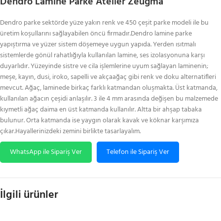
Dendro Lamine Parke Atelier Zeugma
Dendro parke sektörde yüze yakın renk ve 450 çeşit parke modeli ile bu
üretim koşullarını sağlayabilen öncü firmadır.Dendro lamine parke
yapıştırma ve yüzer sistem döşemeye uygun yapıda. Yerden ısıtmalı
sistemlerde gönül rahatlığıyla kullanılan lamine, ses izolasyonuna karşı
duyarlıdır. Yüzeyinde sistre ve cila işlemlerine uyum sağlayan laminenin;
meşe, kayın, dusi, iroko, sapelli ve akçaağaç gibi renk ve doku alternatifleri
mevcut. Ağaç, laminede birkaç farklı katmandan oluşmakta. Üst katmanda,
kullanılan ağacın çeşidi anlaşılır. 3 ile 4 mm arasında değişen bu malzemede
kıymetli ağaç daima en üst katmanda kullanılır. Altta bir ahşap tabaka
bulunur. Orta katmanda ise yaygın olarak kavak ve köknar karşımıza
çıkar.Hayallerinizdeki zemini birlikte tasarlayalım.
WhatsApp ile Sipariş Ver
Telefon ile Sipariş Ver
İlgili ürünler