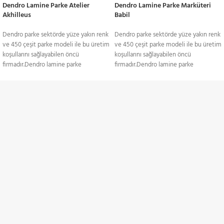
Dendro Lamine Parke Atelier
Dendro Lamine Parke Marküteri
Akhilleus
Babil
Dendro parke sektörde yüze yakın renk
Dendro parke sektörde yüze yakın renk
ve 450 çeşit parke modeli ile bu üretim
ve 450 çeşit parke modeli ile bu üretim
koşullarını sağlayabilen öncü
koşullarını sağlayabilen öncü
firmadır.Dendro lamine parke
firmadır.Dendro lamine parke
yapıştırma ve yüzer sistem döşemeye
yapıştırma ve yüzer sistem döşemeye
uygun yapıda. Yerden ısıtmalı
uygun yapıda. Yerden ısıtmalı
sistemlerde gönül rahatlığıyla kullanılan
sistemlerde gönül rahatlığıyla kullanılan
TÜM TÜRKİYE'YE
lamine, ses izolasyonuna karşı
lamine, ses izolasyonuna karşı
duyarlıdır. Yüzeyinde sistre ve cila
duyarlıdır. Yüzeyinde sistre ve cila
Gönderim Hizmeti
işlemlerine uyum sağlayan laminenin;
işlemlerine uyum sağlayan laminenin;
meşe, kayın, dusi, iroko, sapelli ve
meşe, kayın, dusi, iroko, sapelli ve
akçaağaç gibi renk ve doku
akçaağaç gibi renk ve doku
KREDİ KARTI / HAVALE
alternatifleri mevcut. Ağaç, laminede
alternatifleri mevcut. Ağaç, laminede
Ödeme Seçenekleri
birkaç farklı katmandan oluşmakta. Üst
birkaç farklı katmandan oluşmakta. Üst
katmanda, kullanılan ağacın çeşidi
katmanda, kullanılan ağacın çeşidi
anlaşılır. 3 ile 4 mm arasında değişen bu
anlaşılır. 3 ile 4 mm arasında değişen bu
İNDİRİMLİ ÜRÜNLER
malzemede kıymetli ağaç daima en üst
malzemede kıymetli ağaç daima en üst
katmanda kullanılır. Altta bir ahşap
katmanda kullanılır. Altta bir ahşap
Belirli ürünlerde indirimler
tabaka bulunur. Orta katmanda ise
tabaka bulunur. Orta katmanda ise