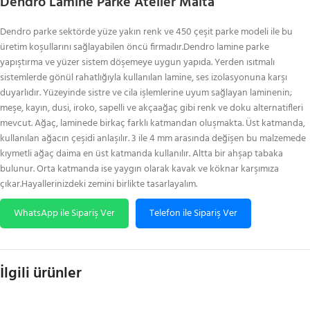
Dendro Lamine Parke Atelier Malta
Dendro parke sektörde yüze yakın renk ve 450 çeşit parke modeli ile bu
üretim koşullarını sağlayabilen öncü firmadır.Dendro lamine parke
yapıştırma ve yüzer sistem döşemeye uygun yapıda. Yerden ısıtmalı
sistemlerde gönül rahatlığıyla kullanılan lamine, ses izolasyonuna karşı
duyarlıdır. Yüzeyinde sistre ve cila işlemlerine uyum sağlayan laminenin;
meşe, kayın, dusi, iroko, sapelli ve akçaağaç gibi renk ve doku alternatifleri
mevcut. Ağaç, laminede birkaç farklı katmandan oluşmakta. Üst katmanda,
kullanılan ağacın çeşidi anlaşılır. 3 ile 4 mm arasında değişen bu malzemede
kıymetli ağaç daima en üst katmanda kullanılır. Altta bir ahşap tabaka
bulunur. Orta katmanda ise yaygın olarak kavak ve köknar karşımıza
çıkar.Hayallerinizdeki zemini birlikte tasarlayalım.
WhatsApp ile Sipariş Ver
Telefon ile Sipariş Ver
İlgili ürünler