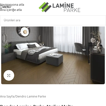
Navigasyona atla
MENÜ
Ana içeriğe atla
Büyütmek için tıklayın
Ana Sayfa
/
Dendro Lamine Parke