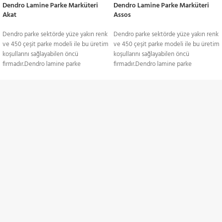
Dendro Lamine Parke Marküteri
Dendro Lamine Parke Marküteri
Akat
Assos
Dendro parke sektörde yüze yakın renk
Dendro parke sektörde yüze yakın renk
ve 450 çeşit parke modeli ile bu üretim
ve 450 çeşit parke modeli ile bu üretim
koşullarını sağlayabilen öncü
koşullarını sağlayabilen öncü
firmadır.Dendro lamine parke
firmadır.Dendro lamine parke
yapıştırma ve yüzer sistem döşemeye
yapıştırma ve yüzer sistem döşemeye
uygun yapıda. Yerden ısıtmalı
uygun yapıda. Yerden ısıtmalı
sistemlerde gönül rahatlığıyla kullanılan
sistemlerde gönül rahatlığıyla kullanılan
TÜM TÜRKİYE'YE
lamine, ses izolasyonuna karşı
lamine, ses izolasyonuna karşı
duyarlıdır. Yüzeyinde sistre ve cila
duyarlıdır. Yüzeyinde sistre ve cila
Gönderim Hizmeti
işlemlerine uyum sağlayan laminenin;
işlemlerine uyum sağlayan laminenin;
meşe, kayın, dusi, iroko, sapelli ve
meşe, kayın, dusi, iroko, sapelli ve
akçaağaç gibi renk ve doku
akçaağaç gibi renk ve doku
KREDİ KARTI / HAVALE
alternatifleri mevcut. Ağaç, laminede
alternatifleri mevcut. Ağaç, laminede
Ödeme Seçenekleri
birkaç farklı katmandan oluşmakta. Üst
birkaç farklı katmandan oluşmakta. Üst
katmanda, kullanılan ağacın çeşidi
katmanda, kullanılan ağacın çeşidi
anlaşılır. 3 ile 4 mm arasında değişen bu
anlaşılır. 3 ile 4 mm arasında değişen bu
İNDİRİMLİ ÜRÜNLER
malzemede kıymetli ağaç daima en üst
malzemede kıymetli ağaç daima en üst
katmanda kullanılır. Altta bir ahşap
katmanda kullanılır. Altta bir ahşap
Belirli ürünlerde indirimler
tabaka bulunur. Orta katmanda ise
tabaka bulunur. Orta katmanda ise