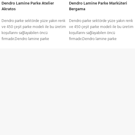
Dendro Lamine Parke Atelier
Dendro Lamine Parke Marküteri
Akratos
Bergama
Dendro parke sektörde yüze yakın renk
Dendro parke sektörde yüze yakın renk
ve 450 çeşit parke modeli ile bu üretim
ve 450 çeşit parke modeli ile bu üretim
koşullarını sağlayabilen öncü
koşullarını sağlayabilen öncü
firmadır.Dendro lamine parke
firmadır.Dendro lamine parke
yapıştırma ve yüzer sistem döşemeye
yapıştırma ve yüzer sistem döşemeye
uygun yapıda. Yerden ısıtmalı
uygun yapıda. Yerden ısıtmalı
sistemlerde gönül rahatlığıyla kullanılan
sistemlerde gönül rahatlığıyla kullanılan
TÜM TÜRKİYE'YE
lamine, ses izolasyonuna karşı
lamine, ses izolasyonuna karşı
duyarlıdır. Yüzeyinde sistre ve cila
duyarlıdır. Yüzeyinde sistre ve cila
Gönderim Hizmeti
işlemlerine uyum sağlayan laminenin;
işlemlerine uyum sağlayan laminenin;
meşe, kayın, dusi, iroko, sapelli ve
meşe, kayın, dusi, iroko, sapelli ve
akçaağaç gibi renk ve doku
akçaağaç gibi renk ve doku
KREDİ KARTI / HAVALE
alternatifleri mevcut. Ağaç, laminede
alternatifleri mevcut. Ağaç, laminede
Ödeme Seçenekleri
birkaç farklı katmandan oluşmakta. Üst
birkaç farklı katmandan oluşmakta. Üst
katmanda, kullanılan ağacın çeşidi
katmanda, kullanılan ağacın çeşidi
anlaşılır. 3 ile 4 mm arasında değişen bu
anlaşılır. 3 ile 4 mm arasında değişen bu
İNDİRİMLİ ÜRÜNLER
malzemede kıymetli ağaç daima en üst
malzemede kıymetli ağaç daima en üst
katmanda kullanılır. Altta bir ahşap
katmanda kullanılır. Altta bir ahşap
Belirli ürünlerde indirimler
tabaka bulunur. Orta katmanda ise
tabaka bulunur. Orta katmanda ise