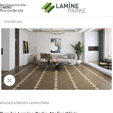
Navigasyona atla
MENÜ
Ana içeriğe atla
Büyütmek için tıklayın
Ana Sayfa
/
Dendro Lamine Parke