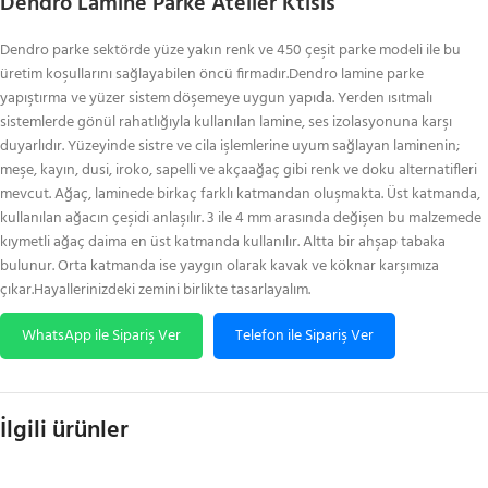
Dendro Lamine Parke Atelier Ktisis
Dendro parke sektörde yüze yakın renk ve 450 çeşit parke modeli ile bu
üretim koşullarını sağlayabilen öncü firmadır.Dendro lamine parke
yapıştırma ve yüzer sistem döşemeye uygun yapıda. Yerden ısıtmalı
sistemlerde gönül rahatlığıyla kullanılan lamine, ses izolasyonuna karşı
duyarlıdır. Yüzeyinde sistre ve cila işlemlerine uyum sağlayan laminenin;
meşe, kayın, dusi, iroko, sapelli ve akçaağaç gibi renk ve doku alternatifleri
mevcut. Ağaç, laminede birkaç farklı katmandan oluşmakta. Üst katmanda,
kullanılan ağacın çeşidi anlaşılır. 3 ile 4 mm arasında değişen bu malzemede
kıymetli ağaç daima en üst katmanda kullanılır. Altta bir ahşap tabaka
bulunur. Orta katmanda ise yaygın olarak kavak ve köknar karşımıza
çıkar.Hayallerinizdeki zemini birlikte tasarlayalım.
WhatsApp ile Sipariş Ver
Telefon ile Sipariş Ver
İlgili ürünler