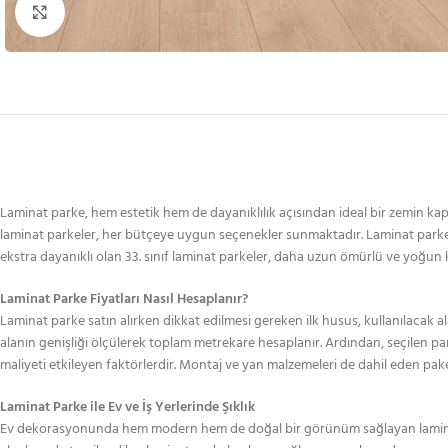
Büyütmek için tıklayın
Laminat parke, hem estetik hem de dayanıklılık açısından ideal bir zemin kaplam
laminat parkeler, her bütçeye uygun seçenekler sunmaktadır. Laminat parke fiya
ekstra dayanıklı olan 33. sınıf laminat parkeler, daha uzun ömürlü ve yoğun
Laminat Parke Fiyatları Nasıl Hesaplanır?
Laminat parke satın alırken dikkat edilmesi gereken ilk husus, kullanılacak a
alanın genişliği ölçülerek toplam metrekare hesaplanır. Ardından, seçilen par
maliyeti etkileyen faktörlerdir. Montaj ve yan malzemeleri de dahil eden pake
Laminat Parke ile Ev ve İş Yerlerinde Şıklık
Ev dekorasyonunda hem modern hem de doğal bir görünüm sağlayan laminat par