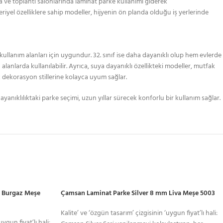
za ve toplantı salonlarında laminat parke kullanımı giderek
riyel özelliklere sahip modeller, hijyenin ön planda olduğu iş yerlerinde
 kullanım alanları için uygundur. 32. sınıf ise daha dayanıklı olup hem evlerde
 alanlarda kullanılabilir. Ayrıca, suya dayanıklı özellikteki modeller, mutfak
k dekorasyon stillerine kolayca uyum sağlar.
ayanıklılıktaki parke seçimi, uzun yıllar sürecek konforlu bir kullanım sağlar.
m Burgaz Meşe
Çamsan Laminat Parke Silver 8 mm Liva Meşe 5003
Kalite’ ve ‘özgün tasarım’ çizgisinin ‘uygun fiyat’lı hali:
ygun fiyat’lı hali: