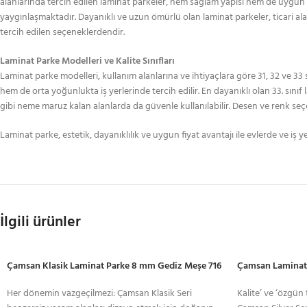
alanlarında tercih edilen laminat parkeler, hem sağlam yapısı hem de uygun fi
yaygınlaşmaktadır. Dayanıklı ve uzun ömürlü olan laminat parkeler, ticari ala
tercih edilen seçeneklerdendir.
Laminat Parke Modelleri ve Kalite Sınıfları
Laminat parke modelleri, kullanım alanlarına ve ihtiyaçlara göre 31, 32 ve 33 
hem de orta yoğunlukta iş yerlerinde tercih edilir. En dayanıklı olan 33. sınıf 
gibi neme maruz kalan alanlarda da güvenle kullanılabilir. Desen ve renk se
Laminat parke, estetik, dayanıklılık ve uygun fiyat avantajı ile evlerde ve iş 
İlgili ürünler
Çamsan Klasik Laminat Parke 8 mm Gediz Meşe 716
Çamsan Laminat 
Her dönemin vazgeçilmezi: Çamsan Klasik Seri
Kalite’ ve ‘özgün t