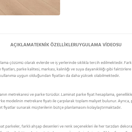
AÇIKLAMA
TEKNIK ÖZELLIKLER
UYGULAMA VIDEOSU
a çözümü olarak evlerde ve iş yerlerinde sıklıkla tercih edilmektedir. Farklı k
tları, parke kalitesi, markası, kalınlığı ve suya dayanıklılığı gibi faktörlere
 kullanıma uygun olduğundan fiyatları da daha yüksek olabilmektedir.
lanın metrekaresi ve parke türüdür. Laminat parke fiyat hesaplama, genellikle
ke modelinin metrekare fiyatı ile çarpılarak toplam maliyet bulunur. Ayrıca, 
t fiyatlar sunarak müşterilerin bütçe planlamasını kolaylaştırmaktadır.
keler, farklı ahşap desenleri ve renk seçenekleri ile her tarzdan dekora u