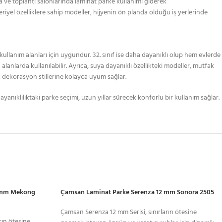
za ve toplantı salonlarında laminat parke kullanımı giderek
riyel özelliklere sahip modeller, hijyenin ön planda olduğu iş yerlerinde
 kullanım alanları için uygundur. 32. sınıf ise daha dayanıklı olup hem evlerde
 alanlarda kullanılabilir. Ayrıca, suya dayanıklı özellikteki modeller, mutfak
k dekorasyon stillerine kolayca uyum sağlar.
ayanıklılıktaki parke seçimi, uzun yıllar sürecek konforlu bir kullanım sağlar.
2 mm Mekong
Çamsan Laminat Parke Serenza 12 mm Sonora 2505
Çamsan Serenza 12 mm Serisi, sınırların ötesine
rın ötesine