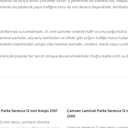
yatları ile bütçe dostu çözümler sunar. İş yerlerinde ise özellikle ofis, mağa
nlarda oluşabilecek yaya trafiğine karşı da son derece dayanıklıdır. Antibakte
sınıflarında sunulmaktadır. 31. sınıf parkeler evlerde hafif ve orta yoğunlukta
laminat parkeler, alışveriş merkezleri ve ofisler gibi yoğun trafiğe maruz kalan
çenekleri bakımından zengin olan laminat parkeler, modern, klasik veya rusti
yerlerinde popüler bir tercih olmaya devam etmektedir. Doğru kalite sınıfı ve d
Parke Serenza 12 mm Keops 2501
Çamsan Laminat Parke Serenza 1
2506
 mm Serisi, sınırların ötesine
Çamsan Serenza 12 mm Serisi, sınırla