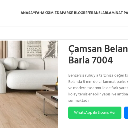
ANASAYFA
HAKKIMIZDA
PARKE BLOG
REFERANSLAR
LAMINAT P
Ana Sayfa
/
Laminat Parke
/
Çamsan 
Çamsan Belan
Barla 7004
Benzersiz ruhuyla tarzınıza değer k
Belanda 8 mm derzli laminat parke s
ve modern tasarımı ile de fark yara
kolay temizlenebilir yapısı ve antib
sunmaktadır.
WhatsApp ile Sipariş Ver