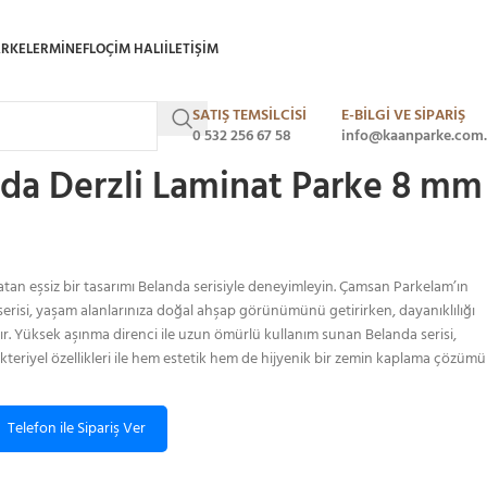
ARKELER
MINEFLO
ÇIM HALI
ILETIŞIM
SATIŞ TEMSİLCİSİ
E-BİLGİ VE SİPARİŞ
Belanda Derzli Laminat Parke 8 mm Barla 7004
0 532 256 67 58
info@kaanparke.com.
da Derzli Laminat Parke 8 mm
atan eşsiz bir tasarımı Belanda serisiyle deneyimleyin. Çamsan Parkelam’ın
erisi, yaşam alanlarınıza doğal ahşap görünümünü getirirken, dayanıklılığı
tır. Yüksek aşınma direnci ile uzun ömürlü kullanım sunan Belanda serisi,
akteriyel özellikleri ile hem estetik hem de hijyenik bir zemin kaplama çözümü
Telefon ile Sipariş Ver