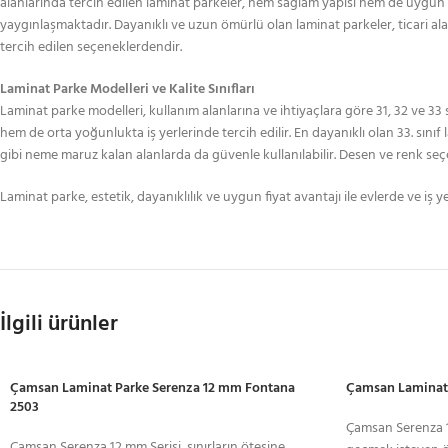
alanlarında tercih edilen laminat parkeler, hem sağlam yapısı hem de uygun fi
yaygınlaşmaktadır. Dayanıklı ve uzun ömürlü olan laminat parkeler, ticari ala
tercih edilen seçeneklerdendir.
Laminat Parke Modelleri ve Kalite Sınıfları
Laminat parke modelleri, kullanım alanlarına ve ihtiyaçlara göre 31, 32 ve 33 
hem de orta yoğunlukta iş yerlerinde tercih edilir. En dayanıklı olan 33. sınıf 
gibi neme maruz kalan alanlarda da güvenle kullanılabilir. Desen ve renk se
Laminat parke, estetik, dayanıklılık ve uygun fiyat avantajı ile evlerde ve iş 
İlgili ürünler
Çamsan Laminat Parke Serenza 12 mm Fontana
Çamsan Laminat 
2503
Çamsan Serenza 12
Çamsan Serenza 12 mm Serisi, sınırların ötesine