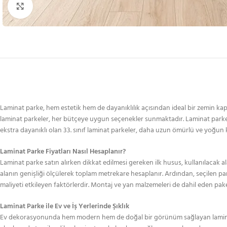
Büyütmek için tıklayın
Laminat parke, hem estetik hem de dayanıklılık açısından ideal bir zemin kaplam
laminat parkeler, her bütçeye uygun seçenekler sunmaktadır. Laminat parke fiya
ekstra dayanıklı olan 33. sınıf laminat parkeler, daha uzun ömürlü ve yoğun
Laminat Parke Fiyatları Nasıl Hesaplanır?
Laminat parke satın alırken dikkat edilmesi gereken ilk husus, kullanılacak a
alanın genişliği ölçülerek toplam metrekare hesaplanır. Ardından, seçilen par
maliyeti etkileyen faktörlerdir. Montaj ve yan malzemeleri de dahil eden pake
Laminat Parke ile Ev ve İş Yerlerinde Şıklık
Ev dekorasyonunda hem modern hem de doğal bir görünüm sağlayan laminat par