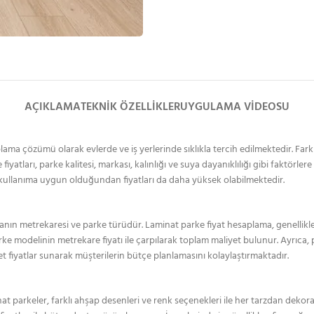
AÇIKLAMA
TEKNIK ÖZELLIKLER
UYGULAMA VIDEOSU
a çözümü olarak evlerde ve iş yerlerinde sıklıkla tercih edilmektedir. Farklı k
tları, parke kalitesi, markası, kalınlığı ve suya dayanıklılığı gibi faktörlere
 kullanıma uygun olduğundan fiyatları da daha yüksek olabilmektedir.
lanın metrekaresi ve parke türüdür. Laminat parke fiyat hesaplama, genellikle
ke modelinin metrekare fiyatı ile çarpılarak toplam maliyet bulunur. Ayrıca, 
t fiyatlar sunarak müşterilerin bütçe planlamasını kolaylaştırmaktadır.
keler, farklı ahşap desenleri ve renk seçenekleri ile her tarzdan dekora u