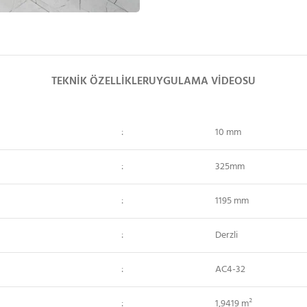
TEKNIK ÖZELLIKLER
UYGULAMA VIDEOSU
:
10 mm
:
325mm
:
1195 mm
:
Derzli
:
AC4-32
:
1,9419 m²