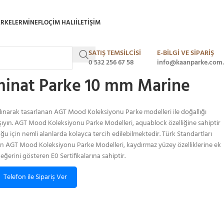
ARKELER
MINEFLO
ÇIM HALI
ILETIŞIM
SATIŞ TEMSİLCİSİ
E-BİLGİ VE SİPARİŞ
d Laminat Parke 10 mm Marine
0 532 256 67 58
info@kaanparke.com.
inat Parke 10 mm Marine
lınarak tasarlanan AGT Mood Koleksiyonu Parke modelleri ile doğallığı
taşıyın. AGT Mood Koleksiyonu Parke Modelleri, aquablock özelliğine sahiptir
ğu için nemli alanlarda kolayca tercih edilebilmektedir. Türk Standartları
n AGT Mood Koleksiyonu Parke Modelleri, kaydırmaz yüzey özelliklerine ek
eğerini gösteren E0 Sertifikalarına sahiptir.
Telefon ile Sipariş Ver