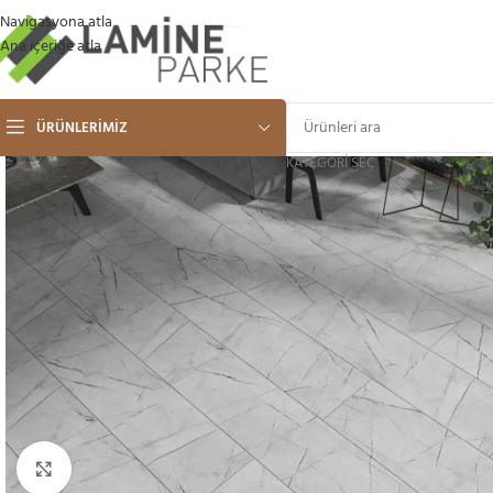
Navigasyona atla
Ana içeriğe atla
ÜRÜNLERIMIZ
KATEGORI SEÇ
Büyütmek için tıklayın