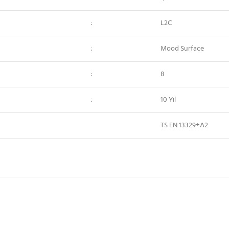
:
L2C
:
Mood Surface
:
8
:
10 Yıl
TS EN 13329+A2