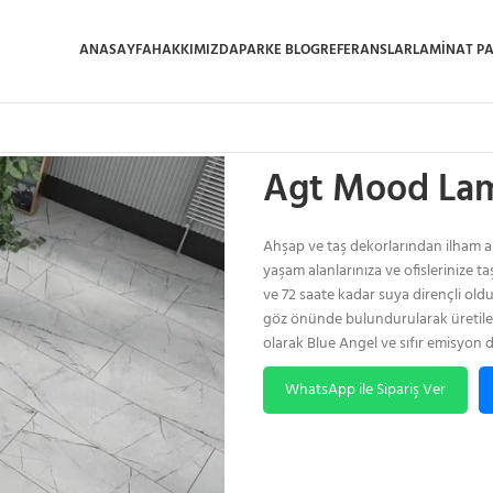
ANASAYFA
HAKKIMIZDA
PARKE BLOG
REFERANSLAR
LAMINAT P
Ana Sayfa
/
Laminat Parke
/
Agt Moo
Agt Mood Lam
Ahşap ve taş dekorlarından ilham a
yaşam alanlarınıza ve ofislerinize 
ve 72 saate kadar suya dirençli oldu
göz önünde bulundurularak üretile
olarak Blue Angel ve sıfır emisyon d
WhatsApp ile Sipariş Ver