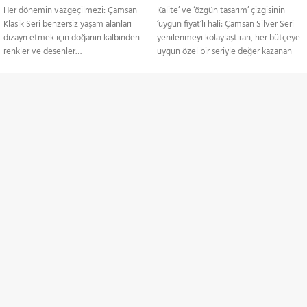
Her dönemin vazgeçilmezi: Çamsan
Kalite’ ve ‘özgün tasarım’ çizgisinin
Klasik Seri benzersiz yaşam alanları
‘uygun fiyat’lı hali: Çamsan Silver Seri
dizayn etmek için doğanın kalbinden
yenilenmeyi kolaylaștıran, her bütçeye
renkler ve desenler…
uygun özel bir seriyle değer kazanan
mekanlar.
Ürünler Paketler Halinde
Satılmaktadır.
Ürünler Paketler Halinde
Satılmaktadır.
TÜM TÜRKİYE'YE
Gönderim Hizmeti
KREDİ KARTI / HAVALE
Ödeme Seçenekleri
İNDİRİMLİ ÜRÜNLER
Belirli ürünlerde indirimler
ZAMANINDA TESLİMAT