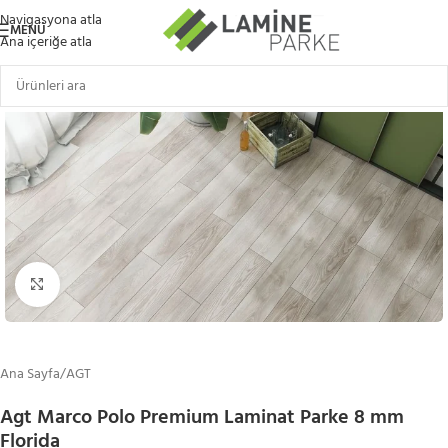
Navigasyona atla
MENÜ
Ana içeriğe atla
Büyütmek için tıklayın
Ana Sayfa
/
AGT
Agt Marco Polo Premium Laminat Parke 8 mm
Florida