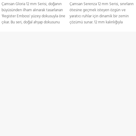
Çamsan Gloria 12 mm Serisi, doğanın
Çamsan Serenza 12 mm Serisi, sınırların
büyüsünden ilham alınarak tasarlanan
ötesine geçmek isteyen özgün ve
'Register Emboss' yüzey dokusuyla öne
yaratıcı ruhlar için dinamik bir zemin
çıkar. Bu seri, doğal ahşap dokusunu
çözümü sunar. 12 mm kalınlığıyla
mükemmel bir şekilde yansıtarak
yüksek dayanıklılık sağlayan bu seri, şık
yaşam alanlarına zarif ve sofistike bir
ve modern tasarımlarıyla dikkat çeker.
görünüm kazandırır. 12 mm kalınlığı ile
Serenza Serisi, estetik ve sağlamlığı bir
TÜM TÜRKİYE'YE
üstün dayanıklılık sağlayan Gloria Serisi,
araya getirerek yaşam alanlarına enerji
estetik ve sağlamlığı bir arada sunarak
ve karakter katmak isteyenler için
Gönderim Hizmeti
hem şık hem de uzun ömürlü zemin
mükemmel bir tercihtir.
çözümleri sunar.
Ürünler Paketler Halinde
KREDİ KARTI / HAVALE
Ürünler Paketler Halinde
Satılmaktadır.
Satılmaktadır.
Ödeme Seçenekleri
İNDİRİMLİ ÜRÜNLER
Belirli ürünlerde indirimler
ZAMANINDA TESLİMAT